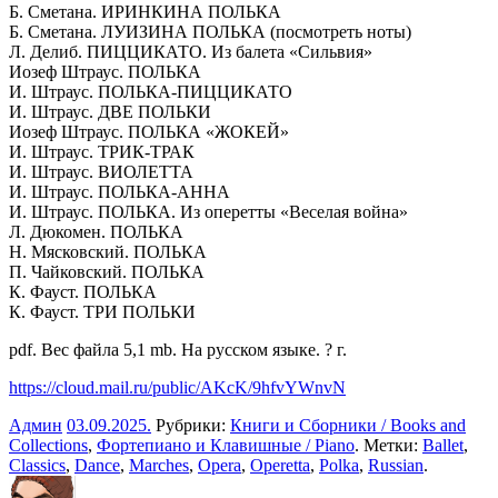
Б. Сметана. ИРИНКИНА ПОЛЬКА
Б. Сметана. ЛУИЗИНА ПОЛЬКА (посмотреть ноты)
Л. Делиб. ПИЦЦИКАТО. Из балета «Сильвия»
Иозеф Штраус. ПОЛЬКА
И. Штраус. ПОЛЬКА-ПИЦЦИКАТО
И. Штраус. ДВЕ ПОЛЬКИ
Иозеф Штраус. ПОЛЬКА «ЖОКЕЙ»
И. Штраус. ТРИК-ТРАК
И. Штраус. ВИОЛЕТТА
И. Штраус. ПОЛЬКА-АННА
И. Штраус. ПОЛЬКА. Из оперетты «Веселая война»
Л. Дюкомен. ПОЛЬКА
Н. Мясковский. ПОЛЬКА
П. Чайковский. ПОЛЬКА
К. Фауст. ПОЛЬКА
К. Фауст. ТРИ ПОЛЬКИ
pdf. Вес файла 5,1 mb. На русском языке. ? г.
https://cloud.mail.ru/public/AKcK/9hfvYWnvN
Админ
03.09.2025
.
Рубрики:
Книги и Сборники / Books and
Collections
,
Фортепиано и Клавишные / Piano
. Метки:
Ballet
,
Classics
,
Dance
,
Marches
,
Opera
,
Operetta
,
Polka
,
Russian
.