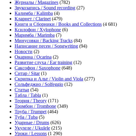
Журналы / Magazines
(782)
Звукозапись / Sound recording
(27)
Калимба / Kalimba
(4)
Кларнет / Clarinet
(479)
Книги и Сборники / Books and Collections
(4 681)
Ксилофон / Xylophone
(6)
Маримба / Marimba
(7)
Минусовки / Backing Tracks
(84)
Написание песен / Songwriting
(94)
Новости
(2)
Окарина / Ocarina
(2)
Развитие слуха / Ear training
(12)
Саксофон / Saxophone
(648)
Ситар / Sitar
(1)
Скрипка и Альт / Violin and Viola
(277)
Сольфеджио / Solfeggio
(12)
Статьи
(54)
Табла / Tabla
(1)
Теория / Theory
(171)
Тромбон / Trombone
(349)
Труба / Trumpet
(464)
Туба / Tuba
(5)
Ударные / Drums
(626)
Укулеле / Ukulele
(215)
Уроки / Lessons
(1 290)