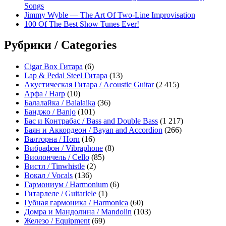
Songs
Jimmy Wyble — The Art Of Two-Line Improvisation
100 Of The Best Show Tunes Ever!
Рубрики / Categories
Cigar Box Гитара
(6)
Lap & Pedal Steel Гитара
(13)
Акустическая Гитара / Acoustic Guitar
(2 415)
Арфа / Harp
(10)
Балалайка / Balalaika
(36)
Банджо / Banjo
(101)
Бас и Контрабас / Bass and Double Bass
(1 217)
Баян и Аккордеон / Bayan and Accordion
(266)
Валторна / Horn
(16)
Вибрафон / Vibraphone
(8)
Виолончель / Cello
(85)
Вистл / Tinwhistle
(2)
Вокал / Vocals
(136)
Гармониум / Harmonium
(6)
Гитарлеле / Guitarlele
(1)
Губная гармоника / Harmonica
(60)
Домра и Мандолина / Mandolin
(103)
Железо / Equipment
(69)