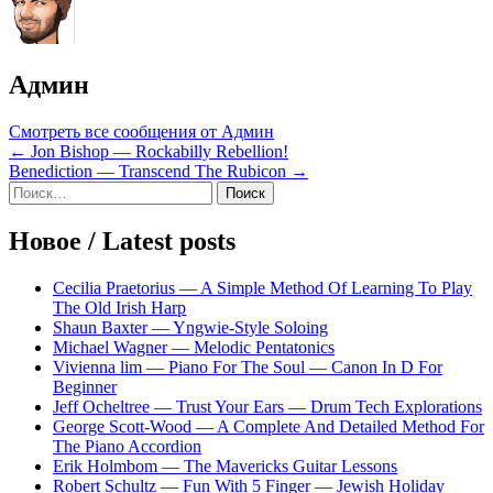
Админ
Смотреть все сообщения от Админ
Навигация
← Jon Bishop — Rockabilly Rebellion!
Benediction — Transcend The Rubicon →
по
Sidebar
Найти:
записям
Новое / Latest posts
Cecilia Praetorius — A Simple Method Of Learning To Play
The Old Irish Harp
Shaun Baxter — Yngwie-Style Soloing
Michael Wagner — Melodic Pentatonics
Vivienna lim — Piano For The Soul — Canon In D For
Beginner
Jeff Ocheltree — Trust Your Ears — Drum Tech Explorations
George Scott-Wood — A Complete And Detailed Method For
The Piano Accordion
Erik Holmbom — The Mavericks Guitar Lessons
Robert Schultz — Fun With 5 Finger — Jewish Holiday