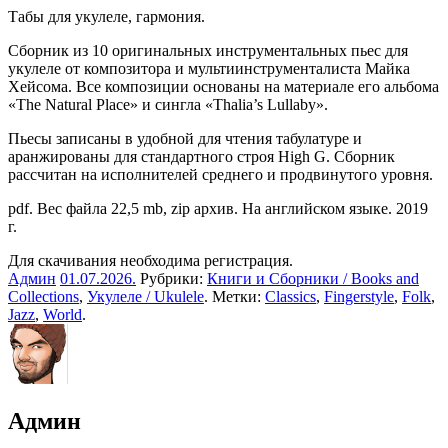
Табы для укулеле, гармония.
Сборник из 10 оригинальных инструментальных пьес для
укулеле от композитора и мультиинструменталиста Майка
Хейсома. Все композиции основаны на материале его альбома
«The Natural Place» и сингла «Thalia’s Lullaby».
Пьесы записаны в удобной для чтения табулатуре и
аранжированы для стандартного строя High G. Сборник
рассчитан на исполнителей среднего и продвинутого уровня.
pdf. Вес файла 22,5 mb, zip архив. На английском языке. 2019
г.
Для скачивания необходима регистрация.
Админ
01.07.2026
.
Рубрики:
Книги и Сборники / Books and
Collections
,
Укулеле / Ukulele
. Метки:
Classics
,
Fingerstyle
,
Folk
,
Jazz
,
World
.
Админ