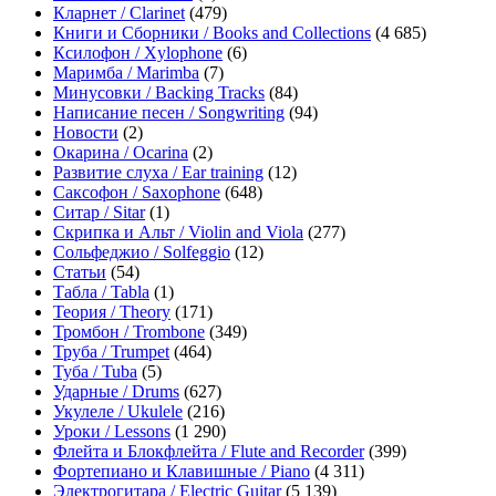
Кларнет / Clarinet
(479)
Книги и Сборники / Books and Collections
(4 685)
Ксилофон / Xylophone
(6)
Маримба / Marimba
(7)
Минусовки / Backing Tracks
(84)
Написание песен / Songwriting
(94)
Новости
(2)
Окарина / Ocarina
(2)
Развитие слуха / Ear training
(12)
Саксофон / Saxophone
(648)
Ситар / Sitar
(1)
Скрипка и Альт / Violin and Viola
(277)
Сольфеджио / Solfeggio
(12)
Статьи
(54)
Табла / Tabla
(1)
Теория / Theory
(171)
Тромбон / Trombone
(349)
Труба / Trumpet
(464)
Туба / Tuba
(5)
Ударные / Drums
(627)
Укулеле / Ukulele
(216)
Уроки / Lessons
(1 290)
Флейта и Блокфлейта / Flute and Recorder
(399)
Фортепиано и Клавишные / Piano
(4 311)
Электрогитара / Electric Guitar
(5 139)