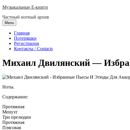
Skip
Музыкальные E-книги
to
Частный нотный архив
content
Menu
Главная
Потеряшки
Регистрация
Контакты / Contacts
Михаил Двилянский — Избра
Ноты.
Содержание:
Протяжная
Менуэт
Три прелюдии
Протяжная
Плясовая