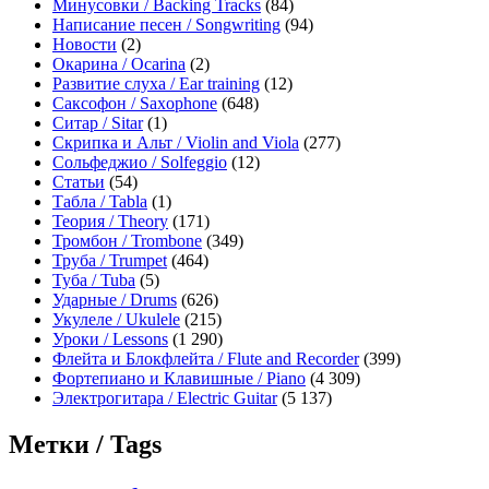
Минусовки / Backing Tracks
(84)
Написание песен / Songwriting
(94)
Новости
(2)
Окарина / Ocarina
(2)
Развитие слуха / Ear training
(12)
Саксофон / Saxophone
(648)
Ситар / Sitar
(1)
Скрипка и Альт / Violin and Viola
(277)
Сольфеджио / Solfeggio
(12)
Статьи
(54)
Табла / Tabla
(1)
Теория / Theory
(171)
Тромбон / Trombone
(349)
Труба / Trumpet
(464)
Туба / Tuba
(5)
Ударные / Drums
(626)
Укулеле / Ukulele
(215)
Уроки / Lessons
(1 290)
Флейта и Блокфлейта / Flute and Recorder
(399)
Фортепиано и Клавишные / Piano
(4 309)
Электрогитара / Electric Guitar
(5 137)
Метки / Tags