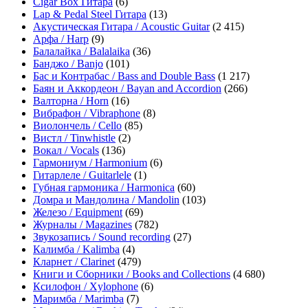
Cigar Box Гитара
(6)
Lap & Pedal Steel Гитара
(13)
Акустическая Гитара / Acoustic Guitar
(2 415)
Арфа / Harp
(9)
Балалайка / Balalaika
(36)
Банджо / Banjo
(101)
Бас и Контрабас / Bass and Double Bass
(1 217)
Баян и Аккордеон / Bayan and Accordion
(266)
Валторна / Horn
(16)
Вибрафон / Vibraphone
(8)
Виолончель / Cello
(85)
Вистл / Tinwhistle
(2)
Вокал / Vocals
(136)
Гармониум / Harmonium
(6)
Гитарлеле / Guitarlele
(1)
Губная гармоника / Harmonica
(60)
Домра и Мандолина / Mandolin
(103)
Железо / Equipment
(69)
Журналы / Magazines
(782)
Звукозапись / Sound recording
(27)
Калимба / Kalimba
(4)
Кларнет / Clarinet
(479)
Книги и Сборники / Books and Collections
(4 680)
Ксилофон / Xylophone
(6)
Маримба / Marimba
(7)