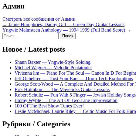
Админ
Смотреть все сообщения от Админ
Навигация
← Jamie Humphries, Danny Gill — Green Day Guitar Lessons
Yngwie Malmsteen Anthology — 1994 1999 (Full Band Score) →
по
Sidebar
Найти:
записям
Новое / Latest posts
Shaun Baxter — Yngwie-Style Soloing
Michael Wagner — Melodic Pentatonics
Vivienna lim — Piano For The Soul — Canon In D For Begin
Jeff Ocheltree — Trust Your Ears — Drum Tech Explorations
George Scott-Wood — A Complete And Detailed Method For 
Erik Holmbom — The Mavericks Guitar Lessons
Robert Schultz — Fun With 5 Finger — Jewish Holiday Songs
Jimmy Wyble — The Art Of Two-Line Improvisation
100 Of The Best Show Tunes Ever!
Leslie McMichael, Laurie Riley — Celtic Music For Folk Harp
Рубрики / Categories