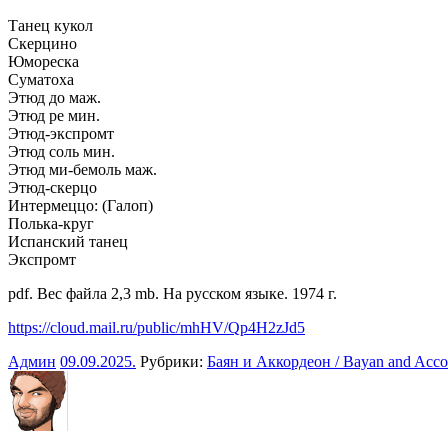
Танец кукол
Скерцино
Юмореска
Суматоха
Этюд до маж.
Этюд ре мин.
Этюд-экспромт
Этюд соль мин.
Этюд ми-бемоль маж.
Этюд-скерцо
Интермеццо: (Галоп)
Полька-круг
Испанский танец
Экспромт
pdf. Вес файла 2,3 mb. На русском языке. 1974 г.
https://cloud.mail.ru/public/mhHV/Qp4H2zJd5
Админ
09.09.2025
.
Рубрики:
Баян и Аккордеон / Bayan and Acco