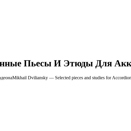
нные Пьесы И Этюды Для Акк
Mikhail Dviliansky — Selected pieces and studies for Accordion