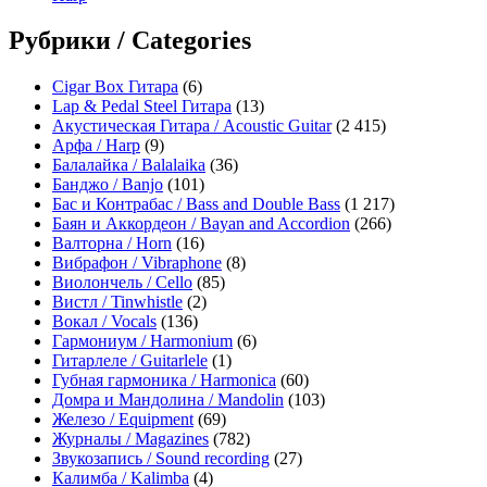
Рубрики / Categories
Cigar Box Гитара
(6)
Lap & Pedal Steel Гитара
(13)
Акустическая Гитара / Acoustic Guitar
(2 415)
Арфа / Harp
(9)
Балалайка / Balalaika
(36)
Банджо / Banjo
(101)
Бас и Контрабас / Bass and Double Bass
(1 217)
Баян и Аккордеон / Bayan and Accordion
(266)
Валторна / Horn
(16)
Вибрафон / Vibraphone
(8)
Виолончель / Cello
(85)
Вистл / Tinwhistle
(2)
Вокал / Vocals
(136)
Гармониум / Harmonium
(6)
Гитарлеле / Guitarlele
(1)
Губная гармоника / Harmonica
(60)
Домра и Мандолина / Mandolin
(103)
Железо / Equipment
(69)
Журналы / Magazines
(782)
Звукозапись / Sound recording
(27)
Калимба / Kalimba
(4)