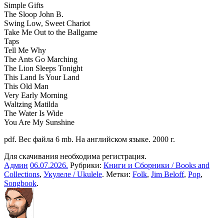
Simple Gifts
The Sloop John B.
Swing Low, Sweet Chariot
Take Me Out to the Ballgame
Taps
Tell Me Why
The Ants Go Marching
The Lion Sleeps Tonight
This Land Is Your Land
This Old Man
Very Early Morning
Waltzing Matilda
The Water Is Wide
You Are My Sunshine
pdf. Вес файла 6 mb. На английском языке. 2000 г.
Для скачивания необходима регистрация.
Админ
06.07.2026
.
Рубрики:
Книги и Сборники / Books and
Collections
,
Укулеле / Ukulele
. Метки:
Folk
,
Jim Beloff
,
Pop
,
Songbook
.