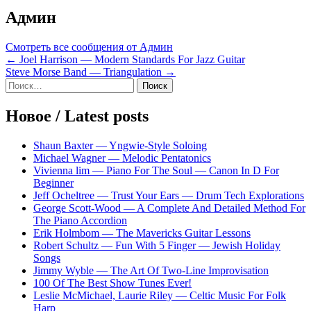
Админ
Смотреть все сообщения от Админ
Навигация
← Joel Harrison — Modern Standards For Jazz Guitar
Steve Morse Band — Triangulation →
по
Sidebar
Найти:
записям
Новое / Latest posts
Shaun Baxter — Yngwie-Style Soloing
Michael Wagner — Melodic Pentatonics
Vivienna lim — Piano For The Soul — Canon In D For
Beginner
Jeff Ocheltree — Trust Your Ears — Drum Tech Explorations
George Scott-Wood — A Complete And Detailed Method For
The Piano Accordion
Erik Holmbom — The Mavericks Guitar Lessons
Robert Schultz — Fun With 5 Finger — Jewish Holiday
Songs
Jimmy Wyble — The Art Of Two-Line Improvisation
100 Of The Best Show Tunes Ever!
Leslie McMichael, Laurie Riley — Celtic Music For Folk
Harp