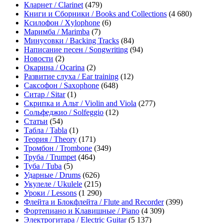
Кларнет / Clarinet
(479)
Книги и Сборники / Books and Collections
(4 680)
Ксилофон / Xylophone
(6)
Маримба / Marimba
(7)
Минусовки / Backing Tracks
(84)
Написание песен / Songwriting
(94)
Новости
(2)
Окарина / Ocarina
(2)
Развитие слуха / Ear training
(12)
Саксофон / Saxophone
(648)
Ситар / Sitar
(1)
Скрипка и Альт / Violin and Viola
(277)
Сольфеджио / Solfeggio
(12)
Статьи
(54)
Табла / Tabla
(1)
Теория / Theory
(171)
Тромбон / Trombone
(349)
Труба / Trumpet
(464)
Туба / Tuba
(5)
Ударные / Drums
(626)
Укулеле / Ukulele
(215)
Уроки / Lessons
(1 290)
Флейта и Блокфлейта / Flute and Recorder
(399)
Фортепиано и Клавишные / Piano
(4 309)
Электрогитара / Electric Guitar
(5 137)