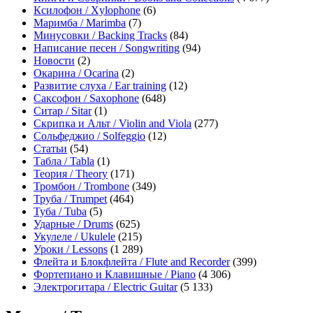
Ксилофон / Xylophone
(6)
Маримба / Marimba
(7)
Минусовки / Backing Tracks
(84)
Написание песен / Songwriting
(94)
Новости
(2)
Окарина / Ocarina
(2)
Развитие слуха / Ear training
(12)
Саксофон / Saxophone
(648)
Ситар / Sitar
(1)
Скрипка и Альт / Violin and Viola
(277)
Сольфеджио / Solfeggio
(12)
Статьи
(54)
Табла / Tabla
(1)
Теория / Theory
(171)
Тромбон / Trombone
(349)
Труба / Trumpet
(464)
Туба / Tuba
(5)
Ударные / Drums
(625)
Укулеле / Ukulele
(215)
Уроки / Lessons
(1 289)
Флейта и Блокфлейта / Flute and Recorder
(399)
Фортепиано и Клавишные / Piano
(4 306)
Электрогитара / Electric Guitar
(5 133)