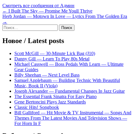
Смотреть все сообщения от Админ
Навигация
← I Built The Sky — Promise Me Youll Thrive
Herb Jordan — Motown In Love — Lyrics From The Golden Era
по
→
записям
Sidebar
Найти:
Новое / Latest posts
Scott McGill — 30-Minute Lick Bag (J10)
Danny Gill — Learn To Play 80s Metal
Michael Casswell — Boss Pedals With Learn — Ultimate
Gear Guides
Billy Sheehan — Next Level Bass
Samuel Applebaum — Building Technic With Beautiful
Music, Book II (Viola)
Joseph Alexander — Fundamental Changes In Jazz Guitar
The Essential Frank Sinatra For Easy Piano
Gene Bertoncini Plays Jazz Standards
Classic Hits! Songbook
Bill Galliford — Hit Movie & TV Instrumental — Songs And
Themes From The Latest Movies And Television Shows —
For Horn In F