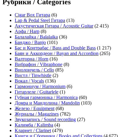
Рубрики / Categories
Cigar Box Гитара
(6)
Lap & Pedal Steel Гитара
(13)
Акустическая Гитара / Acoustic Guitar
(2 415)
Арфа / Harp
(8)
Балалайка / Balalaika
(36)
Банджо / Banjo
(101)
Бас и Контрабас / Bass and Double Bass
(1 217)
Баян и Аккордеон / Bayan and Accordion
(265)
Валторна / Horn
(16)
Вибрафон / Vibraphone
(8)
Виолончель / Cello
(85)
Вистл / Tinwhistle
(2)
Вокал / Vocals
(136)
Гармониум / Harmonium
(6)
Гитарлеле / Guitarlele
(1)
Губная гармоника / Harmonica
(60)
Домра и Мандолина / Mandolin
(103)
Железо / Equipment
(68)
Журналы / Magazines
(782)
Звукозапись / Sound recording
(27)
Калимба / Kalimba
(4)
Кларнет / Clarinet
(479)
Книги и Сборники / Books and Collections
(4 677)