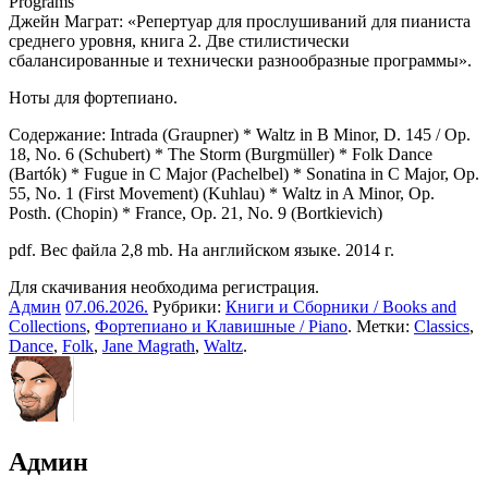
Джейн Маграт: «Репертуар для прослушиваний для пианиста
среднего уровня, книга 2. Две стилистически
сбалансированные и технически разнообразные программы».
Ноты для фортепиано.
Содержание: Intrada (Graupner) * Waltz in B Minor, D. 145 / Op.
18, No. 6 (Schubert) * The Storm (Burgmüller) * Folk Dance
(Bartók) * Fugue in C Major (Pachelbel) * Sonatina in C Major, Op.
55, No. 1 (First Movement) (Kuhlau) * Waltz in A Minor, Op.
Posth. (Chopin) * France, Op. 21, No. 9 (Bortkievich)
pdf. Вес файла 2,8 mb. На английском языке. 2014 г.
Для скачивания необходима регистрация.
Админ
07.06.2026
.
Рубрики:
Книги и Сборники / Books and
Collections
,
Фортепиано и Клавишные / Piano
. Метки:
Classics
,
Dance
,
Folk
,
Jane Magrath
,
Waltz
.
Админ