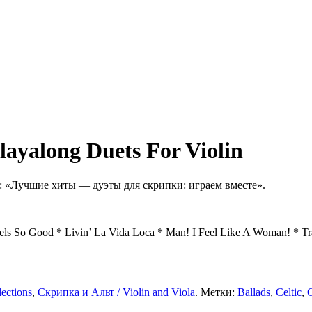
ayalong Duets For Violin
 «Лучшие хиты — дуэты для скрипки: играем вместе».
ls So Good * Livin’ La Vida Loca * Man! I Feel Like A Woman! *
T
ections
,
Скрипка и Альт / Violin and Viola
. Метки:
Ballads
,
Celtic
,