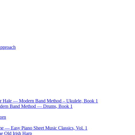
pproach
ncer Hale — Modern Band Method – Ukulele, Book 1
Modern Band Method — Drums, Book 1
orn
e — Easy Piano Sheet Music Classics, Vol. 1
e Old Irish Harp