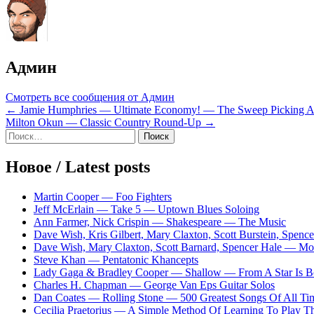
Админ
Смотреть все сообщения от Админ
Навигация
← Jamie Humphries — Ultimate Economy! — The Sweep Picking A
Milton Okun — Classic Country Round-Up →
по
Sidebar
Найти:
записям
Новое / Latest posts
Martin Cooper — Foo Fighters
Jeff McErlain — Take 5 — Uptown Blues Soloing
Ann Farmer, Nick Crispin — Shakespeare — The Music
Dave Wish, Kris Gilbert, Mary Claxton, Scott Burstein, Spe
Dave Wish, Mary Claxton, Scott Barnard, Spencer Hale — 
Steve Khan — Pentatonic Khancepts
Lady Gaga & Bradley Cooper — Shallow — From A Star Is B
Charles H. Chapman — George Van Eps Guitar Solos
Dan Coates — Rolling Stone — 500 Greatest Songs Of All Tim
Cecilia Praetorius — A Simple Method Of Learning To Play Th