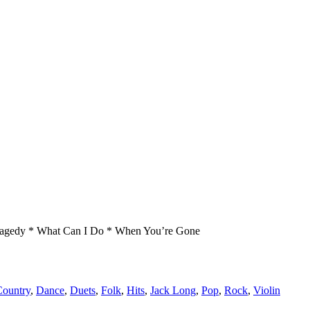
ragedy *
What Can I Do *
When You’re Gone
Country
,
Dance
,
Duets
,
Folk
,
Hits
,
Jack Long
,
Pop
,
Rock
,
Violin