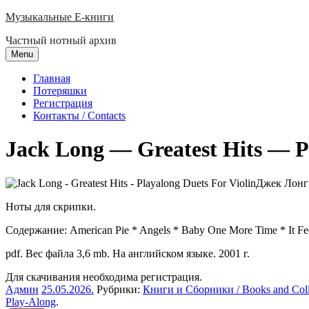
Skip
Музыкальные E-книги
to
Частный нотный архив
content
Menu
Главная
Потеряшки
Регистрация
Контакты / Contacts
Jack Long — Greatest Hits — Pl
Джек Лонг:
Ноты для скрипки.
Содержание: American Pie * Angels * Baby One More Time * It Fee
pdf. Вес файла 3,6 mb. На английском языке. 2001 г.
Для скачивания необходима регистрация.
Админ
25.05.2026
.
Рубрики:
Книги и Сборники / Books and Coll
Play-Along
.