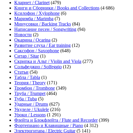
Кларнет / Clarinet
(479)
Книги и Сборники / Books and Collections
(4 686)
Ксилофон / Xylophone
(6)
Маримба / Marimba
(7)
Минусовки / Backing Tracks
(84)
Написание песен / Songwriting
(94)
Новости
(2)
Окарина / Ocarina
(2)
Развитие слуха / Ear training
(12)
Саксофон / Saxophone
(648)
Ситар / Sitar
(1)
Скрипка и Альт / Violin and Viola
(277)
Сольфеджио / Solfeggio
(12)
Статьи
(54)
Табла / Tabla
(1)
Теория / Theory
(171)
Тромбон / Trombone
(349)
Труба / Trumpet
(464)
Туба / Tuba
(5)
Ударные / Drums
(627)
Укулеле / Ukulele
(216)
Уроки / Lessons
(1 291)
Флейта и Блокфлейта / Flute and Recorder
(399)
Фортепиано и Клавишные / Piano
(4 312)
Электрогитара / Electric Guitar
(5 141)