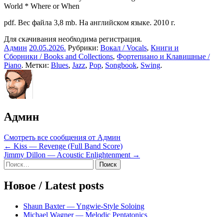
World * Where or When
pdf. Вес файла 3,8 mb. На английском языке. 2010 г.
Для скачивания необходима регистрация.
Админ
20.05.2026
.
Рубрики:
Вокал / Vocals
,
Книги и
Сборники / Books and Collections
,
Фортепиано и Клавишные /
Piano
. Метки:
Blues
,
Jazz
,
Pop
,
Songbook
,
Swing
.
Админ
Смотреть все сообщения от Админ
Навигация
← Kiss — Revenge (Full Band Score)
Jimmy Dillon — Acoustic Enlightenment →
по
Sidebar
Найти:
записям
Новое / Latest posts
Shaun Baxter — Yngwie-Style Soloing
Michael Wagner — Melodic Pentatonics