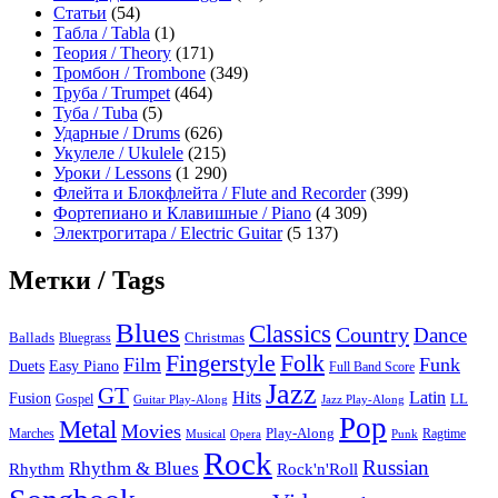
Статьи
(54)
Табла / Tabla
(1)
Теория / Theory
(171)
Тромбон / Trombone
(349)
Труба / Trumpet
(464)
Туба / Tuba
(5)
Ударные / Drums
(626)
Укулеле / Ukulele
(215)
Уроки / Lessons
(1 290)
Флейта и Блокфлейта / Flute and Recorder
(399)
Фортепиано и Клавишные / Piano
(4 309)
Электрогитара / Electric Guitar
(5 137)
Метки / Tags
Blues
Classics
Country
Dance
Ballads
Bluegrass
Christmas
Folk
Fingerstyle
Film
Funk
Easy Piano
Duets
Full Band Score
Jazz
GT
Hits
Latin
Fusion
Gospel
LL
Guitar Play-Along
Jazz Play-Along
Pop
Metal
Movies
Marches
Play-Along
Ragtime
Musical
Opera
Punk
Rock
Russian
Rhythm & Blues
Rock'n'Roll
Rhythm