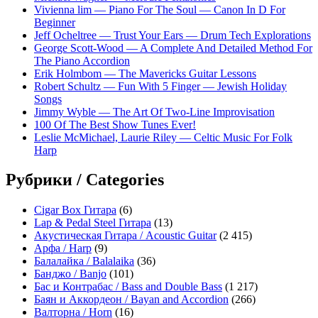
Vivienna lim — Piano For The Soul — Canon In D For
Beginner
Jeff Ocheltree — Trust Your Ears — Drum Tech Explorations
George Scott-Wood — A Complete And Detailed Method For
The Piano Accordion
Erik Holmbom — The Mavericks Guitar Lessons
Robert Schultz — Fun With 5 Finger — Jewish Holiday
Songs
Jimmy Wyble — The Art Of Two-Line Improvisation
100 Of The Best Show Tunes Ever!
Leslie McMichael, Laurie Riley — Celtic Music For Folk
Harp
Рубрики / Categories
Cigar Box Гитара
(6)
Lap & Pedal Steel Гитара
(13)
Акустическая Гитара / Acoustic Guitar
(2 415)
Арфа / Harp
(9)
Балалайка / Balalaika
(36)
Банджо / Banjo
(101)
Бас и Контрабас / Bass and Double Bass
(1 217)
Баян и Аккордеон / Bayan and Accordion
(266)
Валторна / Horn
(16)