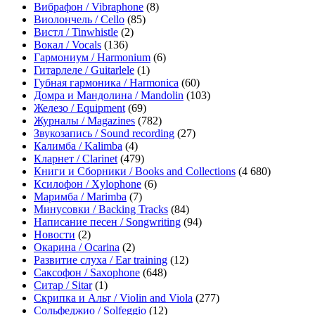
Вибрафон / Vibraphone
(8)
Виолончель / Cello
(85)
Вистл / Tinwhistle
(2)
Вокал / Vocals
(136)
Гармониум / Harmonium
(6)
Гитарлеле / Guitarlele
(1)
Губная гармоника / Harmonica
(60)
Домра и Мандолина / Mandolin
(103)
Железо / Equipment
(69)
Журналы / Magazines
(782)
Звукозапись / Sound recording
(27)
Калимба / Kalimba
(4)
Кларнет / Clarinet
(479)
Книги и Сборники / Books and Collections
(4 680)
Ксилофон / Xylophone
(6)
Маримба / Marimba
(7)
Минусовки / Backing Tracks
(84)
Написание песен / Songwriting
(94)
Новости
(2)
Окарина / Ocarina
(2)
Развитие слуха / Ear training
(12)
Саксофон / Saxophone
(648)
Ситар / Sitar
(1)
Скрипка и Альт / Violin and Viola
(277)
Сольфеджио / Solfeggio
(12)