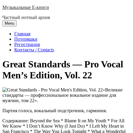
Skip
Музыкальные E-книги
to
Частный нотный архив
content
Menu
Главная
Потеряшки
Регистрация
Контакты / Contacts
Great Standards — Pro Vocal
Men’s Edition, Vol. 22
«Великие
стандарты — профессиональное вокальное издание для
мужчин, том 22».
Партия голоса, вокальный подстрочник, гармония.
Содержание: Beyond the Sea * Blame It on My Youth * For All
We Know * I Don’t Know Why (I Just Do) * I Left My Heart in
San Francisco * The Way You Look Tonight * What a Wonderful