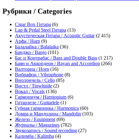
Рубрики / Categories
Cigar Box Гитара
(6)
Lap & Pedal Steel Гитара
(13)
Акустическая Гитара / Acoustic Guitar
(2 415)
Арфа / Harp
(9)
Балалайка / Balalaika
(36)
Банджо / Banjo
(101)
Бас и Контрабас / Bass and Double Bass
(1 217)
Баян и Аккордеон / Bayan and Accordion
(266)
Валторна / Horn
(16)
Вибрафон / Vibraphone
(8)
Виолончель / Cello
(85)
Вистл / Tinwhistle
(2)
Вокал / Vocals
(136)
Гармониум / Harmonium
(6)
Гитарлеле / Guitarlele
(1)
Губная гармоника / Harmonica
(60)
Домра и Мандолина / Mandolin
(103)
Железо / Equipment
(69)
Журналы / Magazines
(782)
Звукозапись / Sound recording
(27)
Калимба / Kalimba
(4)