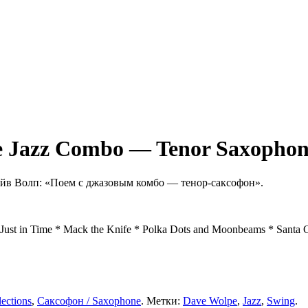
e Jazz Combo — Tenor Saxopho
йв Волп: «Поем с джазовым комбо — тенор-саксофон».
Just in Time * Mack the Knife * Polka Dots and Moonbeams * Santa C
ections
,
Саксофон / Saxophone
. Метки:
Dave Wolpe
,
Jazz
,
Swing
.