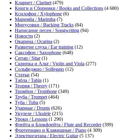
Кларнет / Clarinet
(479)
Книги и Сборники / Books and Collections
(4 680)
Ксилофон / Xylophone
(6)
Маримба / Marimba
(7)
Минусовки / Backing Tracks
(84)
Написание песен / Songwriting
(94)
Новости
(2)
Окарина / Ocarina
(2)
Развитие слуха / Ear training
(12)
Саксофон / Saxophone
(648)
Ситар / Sitar
(1)
Скрипка и Альт / Violin and Viola
(277)
Сольфеджио / Solfeggio
(12)
Статьи
(54)
Табла / Tabla
(1)
Теория / Theory
(171)
Тромбон / Trombone
(349)
Труба / Trumpet
(464)
Туба / Tuba
(5)
Ударные / Drums
(626)
Укулеле / Ukulele
(215)
Уроки / Lessons
(1 290)
Флейта и Блокфлейта / Flute and Recorder
(399)
Фортепиано и Клавишные / Piano
(4 309)
Электрогитара / Electric Guitar
(5 137)