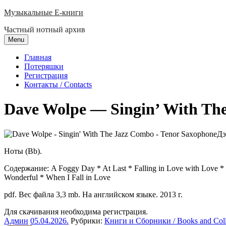
Skip
Музыкальные E-книги
to
Частный нотный архив
content
Menu
Главная
Потеряшки
Регистрация
Контакты / Contacts
Dave Wolpe — Singin’ With Th
Дэ
Ноты (Bb).
Содержание: A Foggy Day * At Last * Falling in Love with Love * 
Wonderful * When I Fall in Love
pdf. Вес файла 3,3 mb. На английском языке. 2013 г.
Для скачивания необходима регистрация.
Админ
05.04.2026
.
Рубрики:
Книги и Сборники / Books and Coll