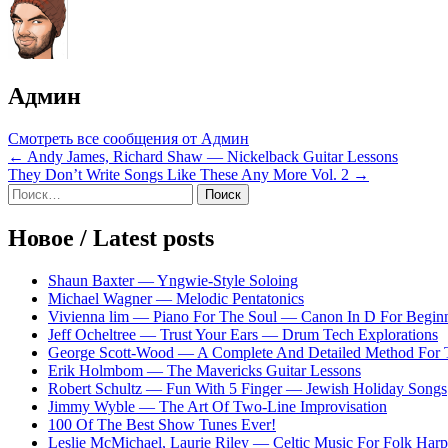
Админ
Смотреть все сообщения от Админ
Навигация
← Andy James, Richard Shaw — Nickelback Guitar Lessons
They Don’t Write Songs Like These Any More Vol. 2 →
по
Sidebar
Найти:
записям
Новое / Latest posts
Shaun Baxter — Yngwie-Style Soloing
Michael Wagner — Melodic Pentatonics
Vivienna lim — Piano For The Soul — Canon In D For Begin
Jeff Ocheltree — Trust Your Ears — Drum Tech Explorations
George Scott-Wood — A Complete And Detailed Method For 
Erik Holmbom — The Mavericks Guitar Lessons
Robert Schultz — Fun With 5 Finger — Jewish Holiday Songs
Jimmy Wyble — The Art Of Two-Line Improvisation
100 Of The Best Show Tunes Ever!
Leslie McMichael, Laurie Riley — Celtic Music For Folk Harp