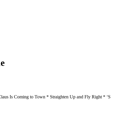
ne
laus Is Coming to Town * Straighten Up and Fly Right * ‘S