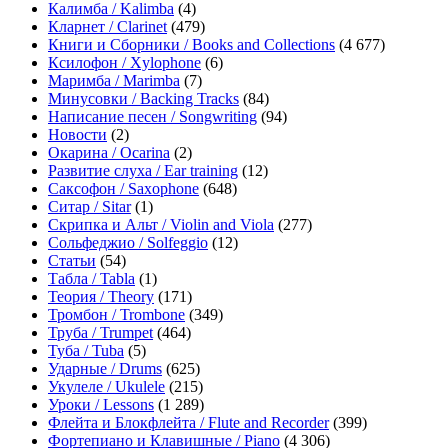
Калимба / Kalimba
(4)
Кларнет / Clarinet
(479)
Книги и Сборники / Books and Collections
(4 677)
Ксилофон / Xylophone
(6)
Маримба / Marimba
(7)
Минусовки / Backing Tracks
(84)
Написание песен / Songwriting
(94)
Новости
(2)
Окарина / Ocarina
(2)
Развитие слуха / Ear training
(12)
Саксофон / Saxophone
(648)
Ситар / Sitar
(1)
Скрипка и Альт / Violin and Viola
(277)
Сольфеджио / Solfeggio
(12)
Статьи
(54)
Табла / Tabla
(1)
Теория / Theory
(171)
Тромбон / Trombone
(349)
Труба / Trumpet
(464)
Туба / Tuba
(5)
Ударные / Drums
(625)
Укулеле / Ukulele
(215)
Уроки / Lessons
(1 289)
Флейта и Блокфлейта / Flute and Recorder
(399)
Фортепиано и Клавишные / Piano
(4 306)