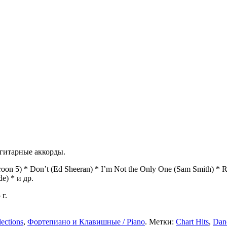
 гитарные аккорды.
n 5) * Don’t (Ed Sheeran) * I’m Not the Only One (Sam Smith) * Rude
de) * и др.
г.
ections
,
Фортепиано и Клавишные / Piano
. Метки:
Chart Hits
,
Dan