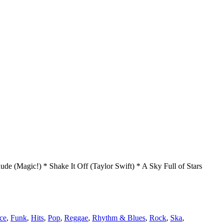
 (Magic!) * Shake It Off (Taylor Swift) * A Sky Full of Stars
ce
,
Funk
,
Hits
,
Pop
,
Reggae
,
Rhythm & Blues
,
Rock
,
Ska
,