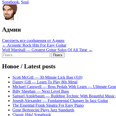
Songbook
,
Soul
.
Админ
Смотреть все сообщения от Админ
Навигация
← Acoustic Rock Hits For Easy Guitar
Wolf Marshall — Greatest Guitar Solos Of All Time →
по
Sidebar
Найти:
записям
Новое / Latest posts
Scott McGill — 30-Minute Lick Bag (J10)
Danny Gill — Learn To Play 80s Metal
Michael Casswell — Boss Pedals With Learn — Ultimate Gear
Billy Sheehan — Next Level Bass
Samuel Applebaum — Building Technic With Beautiful Music, 
Joseph Alexander — Fundamental Changes In Jazz Guitar
The Essential Frank Sinatra For Easy Piano
Gene Bertoncini Plays Jazz Standards
Classic Hits! Songbook