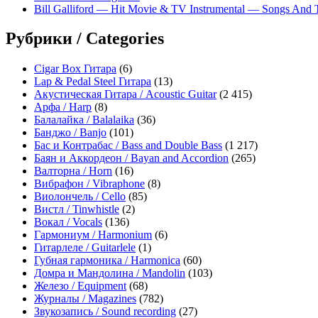
Bill Galliford — Hit Movie & TV Instrumental — Songs And
Рубрики / Categories
Cigar Box Гитара
(6)
Lap & Pedal Steel Гитара
(13)
Акустическая Гитара / Acoustic Guitar
(2 415)
Арфа / Harp
(8)
Балалайка / Balalaika
(36)
Банджо / Banjo
(101)
Бас и Контрабас / Bass and Double Bass
(1 217)
Баян и Аккордеон / Bayan and Accordion
(265)
Валторна / Horn
(16)
Вибрафон / Vibraphone
(8)
Виолончель / Cello
(85)
Вистл / Tinwhistle
(2)
Вокал / Vocals
(136)
Гармониум / Harmonium
(6)
Гитарлеле / Guitarlele
(1)
Губная гармоника / Harmonica
(60)
Домра и Мандолина / Mandolin
(103)
Железо / Equipment
(68)
Журналы / Magazines
(782)
Звукозапись / Sound recording
(27)