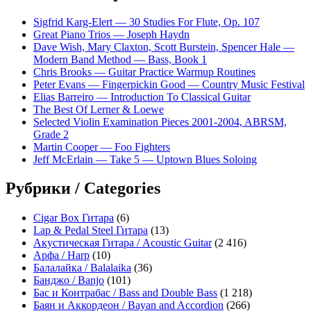
Sigfrid Karg-Elert — 30 Studies For Flute, Op. 107
Great Piano Trios — Joseph Haydn
Dave Wish, Mary Claxton, Scott Burstein, Spencer Hale —
Modern Band Method — Bass, Book 1
Chris Brooks — Guitar Practice Warmup Routines
Peter Evans — Fingerpickin Good — Country Music Festival
Elias Barreiro — Introduction To Classical Guitar
The Best Of Lerner & Loewe
Selected Violin Examination Pieces 2001-2004, ABRSM,
Grade 2
Martin Cooper — Foo Fighters
Jeff McErlain — Take 5 — Uptown Blues Soloing
Рубрики / Categories
Cigar Box Гитара
(6)
Lap & Pedal Steel Гитара
(13)
Акустическая Гитара / Acoustic Guitar
(2 416)
Арфа / Harp
(10)
Балалайка / Balalaika
(36)
Банджо / Banjo
(101)
Бас и Контрабас / Bass and Double Bass
(1 218)
Баян и Аккордеон / Bayan and Accordion
(266)