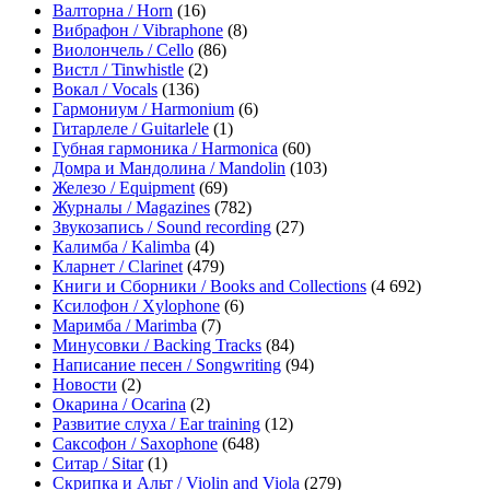
Валторна / Horn
(16)
Вибрафон / Vibraphone
(8)
Виолончель / Cello
(86)
Вистл / Tinwhistle
(2)
Вокал / Vocals
(136)
Гармониум / Harmonium
(6)
Гитарлеле / Guitarlele
(1)
Губная гармоника / Harmonica
(60)
Домра и Мандолина / Mandolin
(103)
Железо / Equipment
(69)
Журналы / Magazines
(782)
Звукозапись / Sound recording
(27)
Калимба / Kalimba
(4)
Кларнет / Clarinet
(479)
Книги и Сборники / Books and Collections
(4 692)
Ксилофон / Xylophone
(6)
Маримба / Marimba
(7)
Минусовки / Backing Tracks
(84)
Написание песен / Songwriting
(94)
Новости
(2)
Окарина / Ocarina
(2)
Развитие слуха / Ear training
(12)
Саксофон / Saxophone
(648)
Ситар / Sitar
(1)
Скрипка и Альт / Violin and Viola
(279)