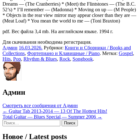
Dreams — (The Cranberries) * (Meet) the Flintstones — (The B.C.
52’s) * I’ll remember — (Madonna) * Moving on up — (M People)
* Objects in the rear view mirror may appear closer than they are —
(Meat Loaf) * You mean the world to me — (Toni Braxton)
pdf. Вес файла 3,4 mb. На английском языке. 1994 г.
Для скачивания необходима регистрация.
Админ
16.03.2026
.
Рубрики:
Книги и Сборники / Books and
Collections
,
Фортепиано и Клавишные / Piano
. Метки:
Gospel
,
Hits
,
Pop
,
Rhythm & Blues
,
Rock
,
Songbook
.
Админ
Смотреть все сообщения от Админ
Навигация
← Guitar Tab 2013-2014 — 13 Of The Hottest Hits!
Total Guitar — Blues Special — Summer 2006 →
по
Sidebar
Найти:
записям
Новое / Latest posts