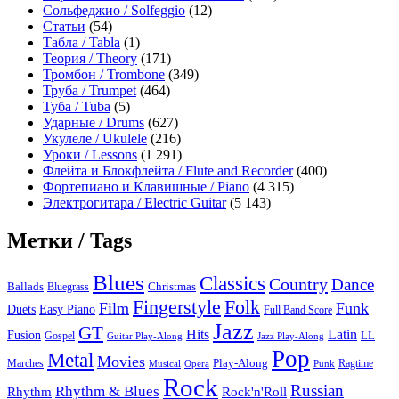
Сольфеджио / Solfeggio
(12)
Статьи
(54)
Табла / Tabla
(1)
Теория / Theory
(171)
Тромбон / Trombone
(349)
Труба / Trumpet
(464)
Туба / Tuba
(5)
Ударные / Drums
(627)
Укулеле / Ukulele
(216)
Уроки / Lessons
(1 291)
Флейта и Блокфлейта / Flute and Recorder
(400)
Фортепиано и Клавишные / Piano
(4 315)
Электрогитара / Electric Guitar
(5 143)
Метки / Tags
Blues
Classics
Country
Dance
Ballads
Bluegrass
Christmas
Folk
Fingerstyle
Film
Funk
Easy Piano
Duets
Full Band Score
Jazz
GT
Hits
Latin
Fusion
Gospel
LL
Guitar Play-Along
Jazz Play-Along
Pop
Metal
Movies
Marches
Play-Along
Ragtime
Musical
Opera
Punk
Rock
Russian
Rhythm & Blues
Rock'n'Roll
Rhythm