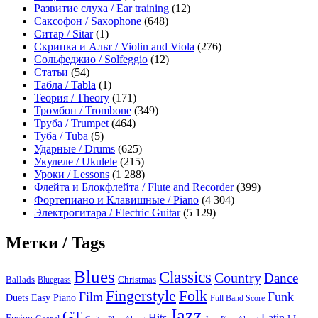
Развитие слуха / Ear training
(12)
Саксофон / Saxophone
(648)
Ситар / Sitar
(1)
Скрипка и Альт / Violin and Viola
(276)
Сольфеджио / Solfeggio
(12)
Статьи
(54)
Табла / Tabla
(1)
Теория / Theory
(171)
Тромбон / Trombone
(349)
Труба / Trumpet
(464)
Туба / Tuba
(5)
Ударные / Drums
(625)
Укулеле / Ukulele
(215)
Уроки / Lessons
(1 288)
Флейта и Блокфлейта / Flute and Recorder
(399)
Фортепиано и Клавишные / Piano
(4 304)
Электрогитара / Electric Guitar
(5 129)
Метки / Tags
Blues
Classics
Country
Dance
Ballads
Bluegrass
Christmas
Folk
Fingerstyle
Film
Funk
Easy Piano
Duets
Full Band Score
Jazz
GT
Hits
Latin