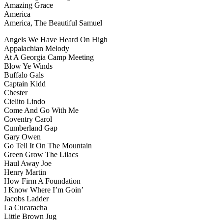
Amazing Grace
America
America, The Beautiful Samuel
Angels We Have Heard On High
Appalachian Melody
At A Georgia Camp Meeting
Blow Ye Winds
Buffalo Gals
Captain Kidd
Chester
Cielito Lindo
Come And Go With Me
Coventry Carol
Cumberland Gap
Gary Owen
Go Tell It On The Mountain
Green Grow The Lilacs
Haul Away Joe
Henry Martin
How Firm A Foundation
I Know Where I’m Goin’
Jacobs Ladder
La Cucaracha
Little Brown Jug