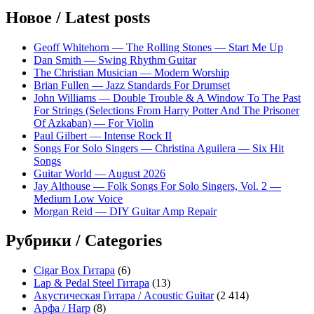
записям
Новое / Latest posts
Geoff Whitehorn — The Rolling Stones — Start Me Up
Dan Smith — Swing Rhythm Guitar
The Christian Musician — Modern Worship
Brian Fullen — Jazz Standards For Drumset
John Williams — Double Trouble & A Window To The Past
For Strings (Selections From Harry Potter And The Prisoner
Of Azkaban) — For Violin
Paul Gilbert — Intense Rock II
Songs For Solo Singers — Christina Aguilera — Six Hit
Songs
Guitar World — August 2026
Jay Althouse — Folk Songs For Solo Singers, Vol. 2 —
Medium Low Voice
Morgan Reid — DIY Guitar Amp Repair
Рубрики / Categories
Cigar Box Гитара
(6)
Lap & Pedal Steel Гитара
(13)
Акустическая Гитара / Acoustic Guitar
(2 414)
Арфа / Harp
(8)