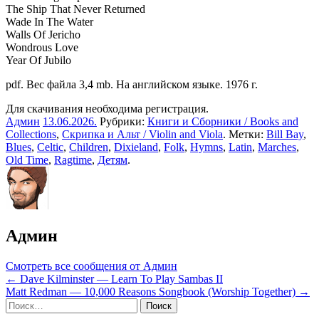
The Ship That Never Returned
Wade In The Water
Walls Of Jericho
Wondrous Love
Year Of Jubilo
pdf. Вес файла 3,4 mb. На английском языке. 1976 г.
Для скачивания необходима регистрация.
Админ
13.06.2026
.
Рубрики:
Книги и Сборники / Books and
Collections
,
Скрипка и Альт / Violin and Viola
. Метки:
Bill Bay
,
Blues
,
Celtic
,
Children
,
Dixieland
,
Folk
,
Hymns
,
Latin
,
Marches
,
Old Time
,
Ragtime
,
Детям
.
Админ
Смотреть все сообщения от Админ
Навигация
← Dave Kilminster — Learn To Play Sambas II
Matt Redman — 10,000 Reasons Songbook (Worship Together) →
по
Sidebar
Найти: