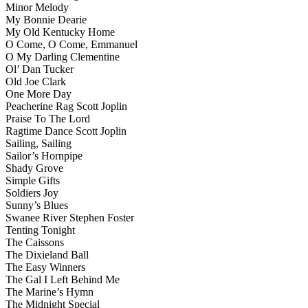
Minor Melody
My Bonnie Dearie
My Old Kentucky Home
O Come, O Come, Emmanuel
O My Darling Clementine
Ol’ Dan Tucker
Old Joe Clark
One More Day
Peacherine Rag Scott Joplin
Praise To The Lord
Ragtime Dance Scott Joplin
Sailing, Sailing
Sailor’s Hornpipe
Shady Grove
Simple Gifts
Soldiers Joy
Sunny’s Blues
Swanee River Stephen Foster
Tenting Tonight
The Caissons
The Dixieland Ball
The Easy Winners
The Gal I Left Behind Me
The Marine’s Hymn
The Midnight Special