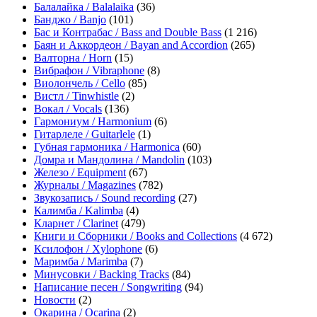
Балалайка / Balalaika
(36)
Банджо / Banjo
(101)
Бас и Контрабас / Bass and Double Bass
(1 216)
Баян и Аккордеон / Bayan and Accordion
(265)
Валторна / Horn
(15)
Вибрафон / Vibraphone
(8)
Виолончель / Cello
(85)
Вистл / Tinwhistle
(2)
Вокал / Vocals
(136)
Гармониум / Harmonium
(6)
Гитарлеле / Guitarlele
(1)
Губная гармоника / Harmonica
(60)
Домра и Мандолина / Mandolin
(103)
Железо / Equipment
(67)
Журналы / Magazines
(782)
Звукозапись / Sound recording
(27)
Калимба / Kalimba
(4)
Кларнет / Clarinet
(479)
Книги и Сборники / Books and Collections
(4 672)
Ксилофон / Xylophone
(6)
Маримба / Marimba
(7)
Минусовки / Backing Tracks
(84)
Написание песен / Songwriting
(94)
Новости
(2)
Окарина / Ocarina
(2)