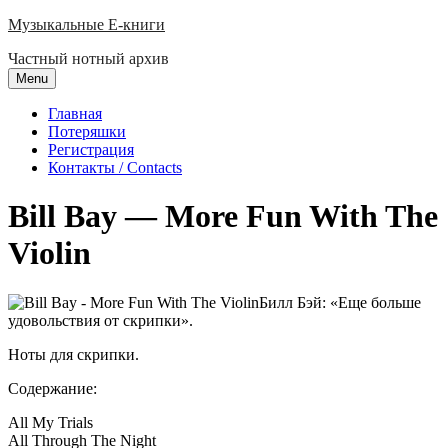
Skip
Музыкальные E-книги
to
Частный нотный архив
content
Menu
Главная
Потеряшки
Регистрация
Контакты / Contacts
Bill Bay — More Fun With The
Violin
Билл Бэй: «Еще больше
удовольствия от скрипки».
Ноты для скрипки.
Содержание:
All My Trials
All Through The Night