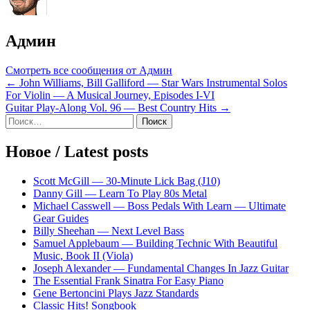
Админ
Смотреть все сообщения от Админ
Навигация
← John Williams, Bill Galliford — Star Wars Instrumental Solos
For Violin — A Musical Journey, Episodes I-VI
по
Guitar Play-Along Vol. 96 — Best Country Hits →
записям
Sidebar
Найти:
Новое / Latest posts
Scott McGill — 30-Minute Lick Bag (J10)
Danny Gill — Learn To Play 80s Metal
Michael Casswell — Boss Pedals With Learn — Ultimate
Gear Guides
Billy Sheehan — Next Level Bass
Samuel Applebaum — Building Technic With Beautiful
Music, Book II (Viola)
Joseph Alexander — Fundamental Changes In Jazz Guitar
The Essential Frank Sinatra For Easy Piano
Gene Bertoncini Plays Jazz Standards
Classic Hits! Songbook