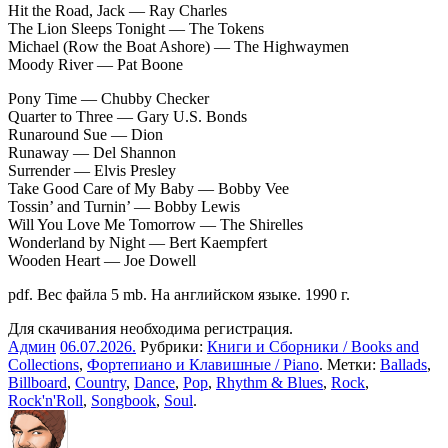
Hit the Road, Jack — Ray Charles
The Lion Sleeps Tonight — The Tokens
Michael (Row the Boat Ashore) — The Highwaymen
Moody River — Pat Boone
Pony Time — Chubby Checker
Quarter to Three — Gary U.S. Bonds
Runaround Sue — Dion
Runaway — Del Shannon
Surrender — Elvis Presley
Take Good Care of My Baby — Bobby Vee
Tossin’ and Turnin’ — Bobby Lewis
Will You Love Me Tomorrow — The Shirelles
Wonderland by Night — Bert Kaempfert
Wooden Heart — Joe Dowell
pdf. Вес файла 5 mb. На английском языке. 1990 г.
Для скачивания необходима регистрация.
Админ
06.07.2026
.
Рубрики:
Книги и Сборники / Books and
Collections
,
Фортепиано и Клавишные / Piano
. Метки:
Ballads
,
Billboard
,
Country
,
Dance
,
Pop
,
Rhythm & Blues
,
Rock
,
Rock'n'Roll
,
Songbook
,
Soul
.