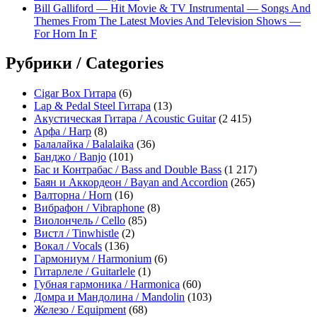
Bill Galliford — Hit Movie & TV Instrumental — Songs And
Themes From The Latest Movies And Television Shows —
For Horn In F
Рубрики / Categories
Cigar Box Гитара
(6)
Lap & Pedal Steel Гитара
(13)
Акустическая Гитара / Acoustic Guitar
(2 415)
Арфа / Harp
(8)
Балалайка / Balalaika
(36)
Банджо / Banjo
(101)
Бас и Контрабас / Bass and Double Bass
(1 217)
Баян и Аккордеон / Bayan and Accordion
(265)
Валторна / Horn
(16)
Вибрафон / Vibraphone
(8)
Виолончель / Cello
(85)
Вистл / Tinwhistle
(2)
Вокал / Vocals
(136)
Гармониум / Harmonium
(6)
Гитарлеле / Guitarlele
(1)
Губная гармоника / Harmonica
(60)
Домра и Мандолина / Mandolin
(103)
Железо / Equipment
(68)