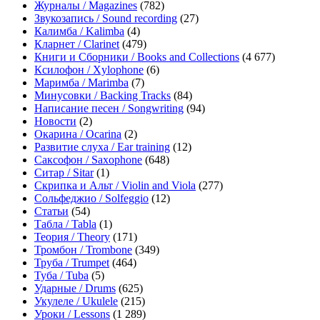
Журналы / Magazines
(782)
Звукозапись / Sound recording
(27)
Калимба / Kalimba
(4)
Кларнет / Clarinet
(479)
Книги и Сборники / Books and Collections
(4 677)
Ксилофон / Xylophone
(6)
Маримба / Marimba
(7)
Минусовки / Backing Tracks
(84)
Написание песен / Songwriting
(94)
Новости
(2)
Окарина / Ocarina
(2)
Развитие слуха / Ear training
(12)
Саксофон / Saxophone
(648)
Ситар / Sitar
(1)
Скрипка и Альт / Violin and Viola
(277)
Сольфеджио / Solfeggio
(12)
Статьи
(54)
Табла / Tabla
(1)
Теория / Theory
(171)
Тромбон / Trombone
(349)
Труба / Trumpet
(464)
Туба / Tuba
(5)
Ударные / Drums
(625)
Укулеле / Ukulele
(215)
Уроки / Lessons
(1 289)