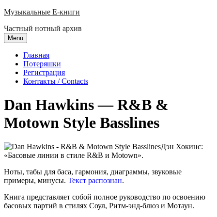
Skip
Музыкальные E-книги
to
Частный нотный архив
content
Menu
Главная
Потеряшки
Регистрация
Контакты / Contacts
Dan Hawkins — R&B &
Motown Style Basslines
Дэн Хокинс:
«Басовые линии в стиле R&B и Motown».
Ноты, табы для баса, гармония, диаграммы, звуковые
примеры, минусы.
Текст распознан
.
Книга представляет собой полное руководство по освоению
басовых партий в стилях Соул, Ритм-энд-блюз и Мотаун.