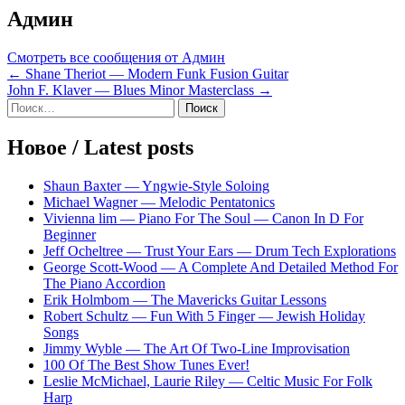
Админ
Смотреть все сообщения от Админ
Навигация
← Shane Theriot — Modern Funk Fusion Guitar
John F. Klaver — Blues Minor Masterclass →
по
Sidebar
Найти:
записям
Новое / Latest posts
Shaun Baxter — Yngwie-Style Soloing
Michael Wagner — Melodic Pentatonics
Vivienna lim — Piano For The Soul — Canon In D For
Beginner
Jeff Ocheltree — Trust Your Ears — Drum Tech Explorations
George Scott-Wood — A Complete And Detailed Method For
The Piano Accordion
Erik Holmbom — The Mavericks Guitar Lessons
Robert Schultz — Fun With 5 Finger — Jewish Holiday
Songs
Jimmy Wyble — The Art Of Two-Line Improvisation
100 Of The Best Show Tunes Ever!
Leslie McMichael, Laurie Riley — Celtic Music For Folk
Harp