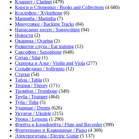
Кларнет / Clarinet
(479)
Книги и Сборники / Books and Collections
(4 680)
Ксилофон / Xylophone
(6)
Маримба / Marimba
(7)
Минусовки / Backing Tracks
(84)
Написание песен / Songwriting
(94)
Новости
(2)
Окарина / Ocarina
(2)
Развитие слуха / Ear training
(12)
Саксофон / Saxophone
(648)
Ситар / Sitar
(1)
Скрипка и Альт / Violin and Viola
(277)
Сольфеджио / Solfeggio
(12)
Статьи
(54)
Табла / Tabla
(1)
Теория / Theory
(171)
Тромбон / Trombone
(349)
Труба / Trumpet
(464)
Туба / Tuba
(5)
Ударные / Drums
(626)
Укулеле / Ukulele
(215)
Уроки / Lessons
(1 290)
Флейта и Блокфлейта / Flute and Recorder
(399)
Фортепиано и Клавишные / Piano
(4 309)
Электрогитара / Electric Guitar
(5 137)