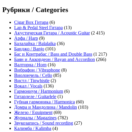
Рубрики / Categories
Cigar Box Гитара
(6)
Lap & Pedal Steel Гитара
(13)
Акустическая Гитара / Acoustic Guitar
(2 415)
Арфа / Harp
(9)
Балалайка / Balalaika
(36)
Банджо / Banjo
(101)
Бас и Контрабас / Bass and Double Bass
(1 217)
Баян и Аккордеон / Bayan and Accordion
(266)
Валторна / Horn
(16)
Вибрафон / Vibraphone
(8)
Виолончель / Cello
(85)
Вистл / Tinwhistle
(2)
Вокал / Vocals
(136)
Гармониум / Harmonium
(6)
Гитарлеле / Guitarlele
(1)
Губная гармоника / Harmonica
(60)
Домра и Мандолина / Mandolin
(103)
Железо / Equipment
(69)
Журналы / Magazines
(782)
Звукозапись / Sound recording
(27)
Калимба / Kalimba
(4)