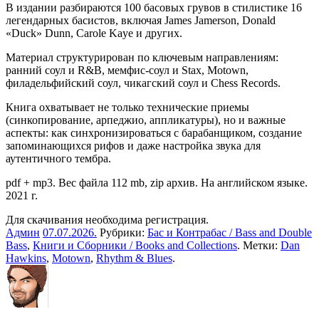
В издании разбираются 100 басовых грувов в стилистике 16
легендарных басистов, включая James Jamerson, Donald
«Duck» Dunn, Carole Kaye и других.
Материал структурирован по ключевым направлениям:
ранний соул и R&B, мемфис-соул и Stax, Motown,
филадельфийский соул, чикагский соул и Chess Records.
Книга охватывает не только технические приемы
(синкопирование, арпеджио, аппликатуры), но и важные
аспекты: как
синхронизироваться
с барабанщиком, создание
запоминающихся рифов и даже настройка звука для
аутентичного тембра.
pdf + mp3. Вес файла 112 mb, zip архив. На английском языке.
2021 г.
Для скачивания необходима регистрация.
Админ
07.07.2026
.
Рубрики:
Бас и Контрабас / Bass and Double
Bass
,
Книги и Сборники / Books and Collections
. Метки:
Dan
Hawkins
,
Motown
,
Rhythm & Blues
.