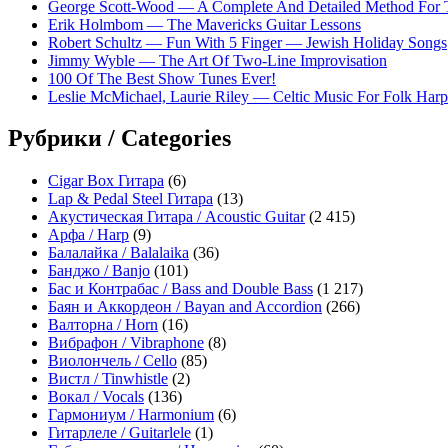
George Scott-Wood — A Complete And Detailed Method For 
Erik Holmbom — The Mavericks Guitar Lessons
Robert Schultz — Fun With 5 Finger — Jewish Holiday Songs
Jimmy Wyble — The Art Of Two-Line Improvisation
100 Of The Best Show Tunes Ever!
Leslie McMichael, Laurie Riley — Celtic Music For Folk Harp
Рубрики / Categories
Cigar Box Гитара
(6)
Lap & Pedal Steel Гитара
(13)
Акустическая Гитара / Acoustic Guitar
(2 415)
Арфа / Harp
(9)
Балалайка / Balalaika
(36)
Банджо / Banjo
(101)
Бас и Контрабас / Bass and Double Bass
(1 217)
Баян и Аккордеон / Bayan and Accordion
(266)
Валторна / Horn
(16)
Вибрафон / Vibraphone
(8)
Виолончель / Cello
(85)
Вистл / Tinwhistle
(2)
Вокал / Vocals
(136)
Гармониум / Harmonium
(6)
Гитарлеле / Guitarlele
(1)