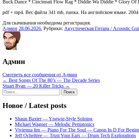
Buck Dance * Cincinnati Flow Rag * Diddie Wa Diddie * Glory Of 
pdf + mp4. Вес файла 341 mb, папка. На английском языке. 2004 
Для скачивания необходима регистрация.
Админ
28.06.2026
.
Рубрики:
Акустическая Гитара / Acoustic Gui
Админ
Смотреть все сообщения от Админ
Навигация
← Best Songs Of The 80’s — The Decade Series
Stuart Ryan — 20 Killer Tricks →
по
Sidebar
Найти:
записям
Новое / Latest posts
Shaun Baxter — Yngwie-Style Soloing
Michael Wagner — Melodic Pentatonics
Vivienna lim — Piano For The Soul — Canon In D For Begin
Jeff Ocheltree — Trust Your Ears — Drum Tech Explorations