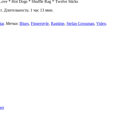
Love * Hot Dogs * Shuffle Rag * Twelve Sticks
г. Длительность: 1 час 13 мин.
tar
. Метки:
Blues
,
Fingerstyle
,
Ragtime
,
Stefan Grossman
,
Video
.
ner