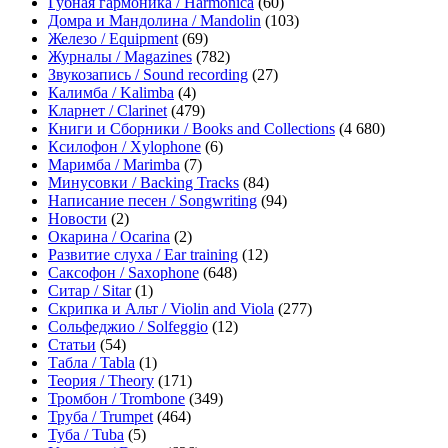
Губная гармоника / Harmonica
(60)
Домра и Мандолина / Mandolin
(103)
Железо / Equipment
(69)
Журналы / Magazines
(782)
Звукозапись / Sound recording
(27)
Калимба / Kalimba
(4)
Кларнет / Clarinet
(479)
Книги и Сборники / Books and Collections
(4 680)
Ксилофон / Xylophone
(6)
Маримба / Marimba
(7)
Минусовки / Backing Tracks
(84)
Написание песен / Songwriting
(94)
Новости
(2)
Окарина / Ocarina
(2)
Развитие слуха / Ear training
(12)
Саксофон / Saxophone
(648)
Ситар / Sitar
(1)
Скрипка и Альт / Violin and Viola
(277)
Сольфеджио / Solfeggio
(12)
Статьи
(54)
Табла / Tabla
(1)
Теория / Theory
(171)
Тромбон / Trombone
(349)
Труба / Trumpet
(464)
Туба / Tuba
(5)