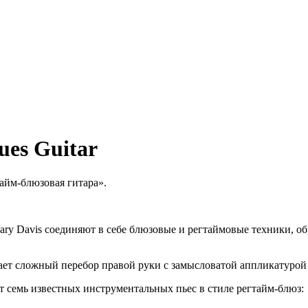
ues Guitar
айм-блюзовая гитара».
 Gary Davis соединяют в себе блюзовые и регтаймовые техники, о
ает сложный перебор правой руки с замысловатой аппликатурой 
т семь известных инструментальных пьес в стиле регтайм-блюз: