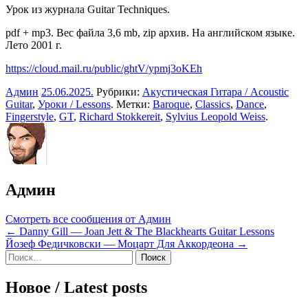
Урок из журнала Guitar Techniques.
pdf + mp3. Вес файла 3,6 mb, zip архив. На английском языке.
Лето 2001 г.
https://cloud.mail.ru/public/ghtV/ypmj3oKEh
Админ
25.06.2025
.
Рубрики:
Акустическая Гитара / Acoustic
Guitar
,
Уроки / Lessons
. Метки:
Baroque
,
Classics
,
Dance
,
Fingerstyle
,
GT
,
Richard Stokkereit
,
Sylvius Leopold Weiss
.
Админ
Смотреть все сообщения от Админ
Навигация
← Danny Gill — Joan Jett & The Blackhearts Guitar Lessons
Йозеф Федичковски — Моцарт Для Аккордеона →
по
Sidebar
Найти:
записям
Новое / Latest posts