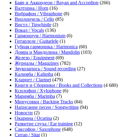
Баян и Аккордеон / Bayan and Accordion
(266)
Валторна / Horn
(16)
Вибрафон / Vibraphone
(8)
Виолончель / Cello
(85)
Вистл / Tinwhistle
(2)
Вокал / Vocals
(136)
Гармониум / Harmonium
(6)
Гитарлеле / Guitarlele
(1)
Губная гармоника / Harmonica
(60)
Домра и Мандолина / Mandolin
(103)
Железо / Equipment
(69)
Журналы / Magazines
(782)
Звукозапись / Sound recording
(27)
Калимба / Kalimba
(4)
Кларнет / Clarinet
(479)
Книги и Сборники / Books and Collections
(4 680)
Ксилофон / Xylophone
(6)
Маримба / Marimba
(7)
Минусовки / Backing Tracks
(84)
Написание песен / Songwriting
(94)
Новости
(2)
Окарина / Ocarina
(2)
Развитие слуха / Ear training
(12)
Саксофон / Saxophone
(648)
Ситар / Sitar
(1)