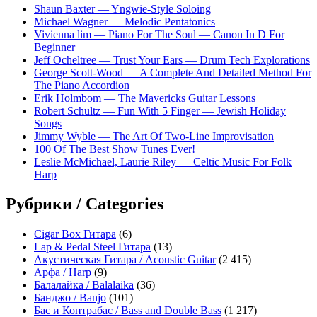
Shaun Baxter — Yngwie-Style Soloing
Michael Wagner — Melodic Pentatonics
Vivienna lim — Piano For The Soul — Canon In D For
Beginner
Jeff Ocheltree — Trust Your Ears — Drum Tech Explorations
George Scott-Wood — A Complete And Detailed Method For
The Piano Accordion
Erik Holmbom — The Mavericks Guitar Lessons
Robert Schultz — Fun With 5 Finger — Jewish Holiday
Songs
Jimmy Wyble — The Art Of Two-Line Improvisation
100 Of The Best Show Tunes Ever!
Leslie McMichael, Laurie Riley — Celtic Music For Folk
Harp
Рубрики / Categories
Cigar Box Гитара
(6)
Lap & Pedal Steel Гитара
(13)
Акустическая Гитара / Acoustic Guitar
(2 415)
Арфа / Harp
(9)
Балалайка / Balalaika
(36)
Банджо / Banjo
(101)
Бас и Контрабас / Bass and Double Bass
(1 217)