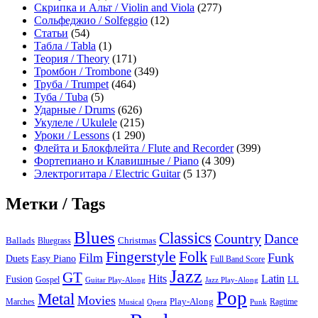
Скрипка и Альт / Violin and Viola
(277)
Сольфеджио / Solfeggio
(12)
Статьи
(54)
Табла / Tabla
(1)
Теория / Theory
(171)
Тромбон / Trombone
(349)
Труба / Trumpet
(464)
Туба / Tuba
(5)
Ударные / Drums
(626)
Укулеле / Ukulele
(215)
Уроки / Lessons
(1 290)
Флейта и Блокфлейта / Flute and Recorder
(399)
Фортепиано и Клавишные / Piano
(4 309)
Электрогитара / Electric Guitar
(5 137)
Метки / Tags
Blues
Classics
Country
Dance
Ballads
Bluegrass
Christmas
Folk
Fingerstyle
Film
Funk
Easy Piano
Duets
Full Band Score
Jazz
GT
Hits
Latin
Fusion
Gospel
LL
Guitar Play-Along
Jazz Play-Along
Pop
Metal
Movies
Marches
Play-Along
Ragtime
Musical
Opera
Punk