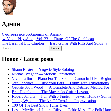
Админ
Смотреть все сообщения от Админ
Навигация
← Violin Play-Along Vol. 23 — Pirates Of The Caribbean
The Essential Eric Clapton — Easy Guitar With Riffs And Solos →
по
Sidebar
Найти:
записям
Новое / Latest posts
Shaun Baxter — Yngwie-Style Soloing
Michael Wagner — Melodic Pentatonics
Vivienna lim — Piano For The Soul — Canon In D For Begin
Jeff Ocheltree — Trust Your Ears — Drum Tech Explorations
George Scott-Wood — A Complete And Detailed Method For 
Erik Holmbom — The Mavericks Guitar Lessons
Robert Schultz — Fun With 5 Finger — Jewish Holiday Songs
Jimmy Wyble — The Art Of Two-Line Improvisation
100 Of The Best Show Tunes Ever!
Leslie McMichael, Laurie Riley — Celtic Music For Folk Harp