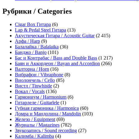
Рубрики / Categories
Cigar Box Гитара
(6)
Lap & Pedal Steel Гитара
(13)
Акустическая Гитара / Acoustic Guitar
(2 415)
Арфа / Harp
(9)
Балалайка / Balalaika
(36)
Банджо / Banjo
(101)
Бас и Контрабас / Bass and Double Bass
(1 217)
Баян и Аккордеон / Bayan and Accordion
(266)
Валторна / Horn
(16)
Вибрафон / Vibraphone
(8)
Виолончель / Cello
(85)
Вистл / Tinwhistle
(2)
Вокал / Vocals
(136)
Гармониум / Harmonium
(6)
Гитарлеле / Guitarlele
(1)
Губная гармоника / Harmonica
(60)
Домра и Мандолина / Mandolin
(103)
Железо / Equipment
(69)
Журналы / Magazines
(782)
Звукозапись / Sound recording
(27)
Калимба / Kalimba
(4)