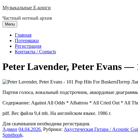
Skip
Музыкальные E-книги
to
Частный нотный архив
content
Menu
Главная
Потеряшки
Регистрация
Контакты / Contacts
Peter Lavender, Peter Evans — 
Питер
Лав
Партия голоса, вокальный подстрочник, аккордовые диаграммы
Содержание: Against All Odds * Albatross * All Cried Out * All Th
pdf. Вес файла 9,4 mb. На английском языке. 1986 г.
Для скачивания необходима регистрация.
Админ
04.04.2026
.
Рубрики:
Акустическая Гитара / Acoustic Gui
Songbook
.