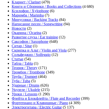
Кларнет / Clarinet
(479)
Книги и Сборники / Books and Collections
(4 680)
Ксилофон / Xylophone
(6)
Маримба / Marimba
(7)
Минусовки / Backing Tracks
(84)
Написание песен / Songwriting
(94)
Новости
(2)
Окарина / Ocarina
(2)
Развитие слуха / Ear training
(12)
Саксофон / Saxophone
(648)
Ситар / Sitar
(1)
Скрипка и Альт / Violin and Viola
(277)
Сольфеджио / Solfeggio
(12)
Статьи
(54)
Табла / Tabla
(1)
Теория / Theory
(171)
Тромбон / Trombone
(349)
Труба / Trumpet
(464)
Туба / Tuba
(5)
Ударные / Drums
(626)
Укулеле / Ukulele
(215)
Уроки / Lessons
(1 290)
Флейта и Блокфлейта / Flute and Recorder
(399)
Фортепиано и Клавишные / Piano
(4 309)
Электрогитара / Electric Guitar
(5 137)