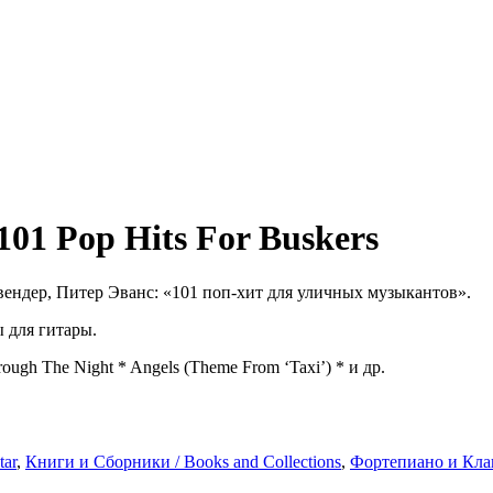
101 Pop Hits For Buskers
ендер,
Питер
Эванс: «
101
поп‑хит
для
уличных
музыкантов».
 для гитары.
rough The Night * Angels (Theme From ‘Taxi’) * и др.
tar
,
Книги и Сборники / Books and Collections
,
Фортепиано и Кла