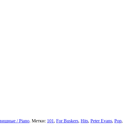
вишные / Piano
. Метки:
101
,
For Buskers
,
Hits
,
Peter Evans
,
Pop
,