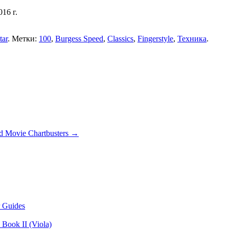
16 г.
tar
. Метки:
100
,
Burgess Speed
,
Classics
,
Fingerstyle
,
Техника
.
d Movie Chartbusters →
 Guides
Book II (Viola)