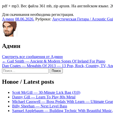
pdf + mp3. Вес файла 361 mb, zip архив. На английском языке. 20
Для скачивания необходима регистрация.
Админ
08.06.2026
.
Рубрики:
Акустическая Гитара / Acoustic Gui
Админ
Смотреть все сообщения от Админ
Навигация
← Gail Smith — Ancient & Modern Songs Of Ireland For Piano
Dan Coates — Megahits Of 2013 — 13 Pop, Rock, Country, TV, An
по
Sidebar
Найти:
записям
Новое / Latest posts
Scott McGill — 30-Minute Lick Bag (J10)
Danny Gill — Learn To Play 80s Metal
Michael Casswell — Boss Pedals With Learn — Ultimate Gear
Billy Sheehan — Next Level Bass
Samuel Applebaum — Building Technic With Beautiful Music, 