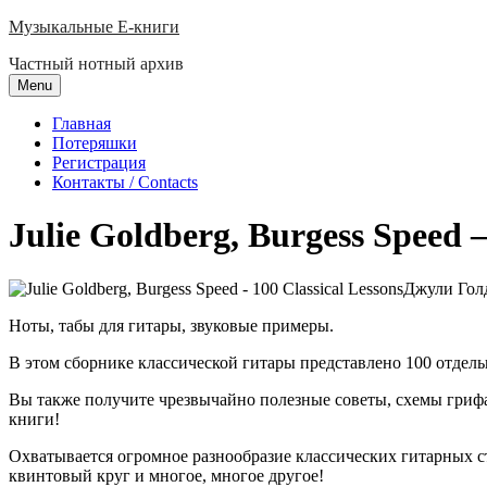
Skip
Музыкальные E-книги
to
Частный нотный архив
content
Menu
Главная
Потеряшки
Регистрация
Контакты / Contacts
Julie Goldberg, Burgess Speed 
Джули Голд
Ноты, табы для гитары, звуковые примеры.
В этом сборнике классической гитары представлено 100 отдел
Вы также получите чрезвычайно полезные советы, схемы грифа, 
книги!
Охватывается огромное разнообразие классических гитарных ст
квинтовый круг и многое, многое другое!