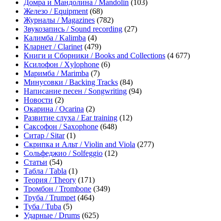
Домра и Мандолина / Mandolin
(103)
Железо / Equipment
(68)
Журналы / Magazines
(782)
Звукозапись / Sound recording
(27)
Калимба / Kalimba
(4)
Кларнет / Clarinet
(479)
Книги и Сборники / Books and Collections
(4 677)
Ксилофон / Xylophone
(6)
Маримба / Marimba
(7)
Минусовки / Backing Tracks
(84)
Написание песен / Songwriting
(94)
Новости
(2)
Окарина / Ocarina
(2)
Развитие слуха / Ear training
(12)
Саксофон / Saxophone
(648)
Ситар / Sitar
(1)
Скрипка и Альт / Violin and Viola
(277)
Сольфеджио / Solfeggio
(12)
Статьи
(54)
Табла / Tabla
(1)
Теория / Theory
(171)
Тромбон / Trombone
(349)
Труба / Trumpet
(464)
Туба / Tuba
(5)
Ударные / Drums
(625)