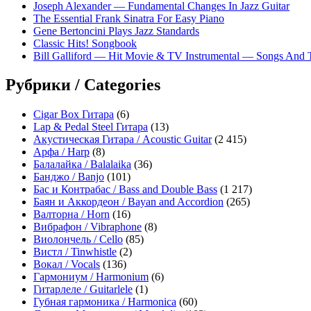
Joseph Alexander — Fundamental Changes In Jazz Guitar
The Essential Frank Sinatra For Easy Piano
Gene Bertoncini Plays Jazz Standards
Classic Hits! Songbook
Bill Galliford — Hit Movie & TV Instrumental — Songs And
Рубрики / Categories
Cigar Box Гитара
(6)
Lap & Pedal Steel Гитара
(13)
Акустическая Гитара / Acoustic Guitar
(2 415)
Арфа / Harp
(8)
Балалайка / Balalaika
(36)
Банджо / Banjo
(101)
Бас и Контрабас / Bass and Double Bass
(1 217)
Баян и Аккордеон / Bayan and Accordion
(265)
Валторна / Horn
(16)
Вибрафон / Vibraphone
(8)
Виолончель / Cello
(85)
Вистл / Tinwhistle
(2)
Вокал / Vocals
(136)
Гармониум / Harmonium
(6)
Гитарлеле / Guitarlele
(1)
Губная гармоника / Harmonica
(60)