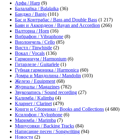
Арфа / Harp
(9)
Балалайка / Balalaika
(36)
Банджо / Banjo
(101)
Бас и Контрабас / Bass and Double Bass
(1 217)
Баян и Аккордеон / Bayan and Accordion
(266)
Валторна / Horn
(16)
Вибрафон / Vibraphone
(8)
Виолончель / Cello
(85)
Вистл / Tinwhistle
(2)
Вокал / Vocals
(136)
Гармониум / Harmonium
(6)
Гитарлеле / Guitarlele
(1)
Губная гармоника / Harmonica
(60)
Домра и Мандолина / Mandolin
(103)
Железо / Equipment
(68)
Журналы / Magazines
(782)
Звукозапись / Sound recording
(27)
Калимба / Kalimba
(4)
Кларнет / Clarinet
(479)
Книги и Сборники / Books and Collections
(4 680)
Ксилофон / Xylophone
(6)
Маримба / Marimba
(7)
Минусовки / Backing Tracks
(84)
Написание песен / Songwriting
(94)
Новости
(2)