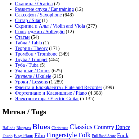
Окарина / Ocarina
(2)
Развитие слуха / Ear training
(12)
Саксофон / Saxophone
(648)
Ситар / Sitar
(1)
Скрипка и Альт / Violin and Viola
(277)
Сольфеджио / Solfeggio
(12)
Статьи
(54)
Табла / Tabla
(1)
Теория / Theory
(171)
Тромбон / Trombone
(349)
Труба / Trumpet
(464)
Туба / Tuba
(5)
Ударные / Drums
(625)
Укулеле / Ukulele
(215)
Уроки / Lessons
(1 289)
Флейта и Блокфлейта / Flute and Recorder
(399)
Фортепиано и Клавишные / Piano
(4 308)
Электрогитара / Electric Guitar
(5 135)
Метки / Tags
Blues
Classics
Country
Dance
Ballads
Bluegrass
Christmas
Folk
Fingerstyle
Film
Funk
Easy Piano
Duets
Full Band Score