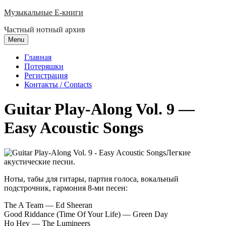
Skip
Музыкальные E-книги
to
Частный нотный архив
content
Menu
Главная
Потеряшки
Регистрация
Контакты / Contacts
Guitar Play-Along Vol. 9 —
Easy Acoustic Songs
Легкие
акустические песни.
Ноты, табы для гитары, партия голоса, вокальный
подстрочник, гармония 8-ми песен:
The A Team — Ed Sheeran
Good Riddance (Time Of Your Life) — Green Day
Ho Hey — The Lumineers