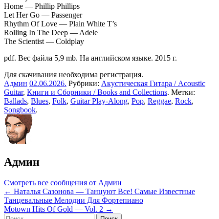
Home — Phillip Phillips
Let Her Go — Passenger
Rhythm Of Love — Plain White T’s
Rolling In The Deep — Adele
The Scientist — Coldplay
pdf. Вес файла 5,9 mb. На английском языке. 2015 г.
Для скачивания необходима регистрация.
Админ
02.06.2026
.
Рубрики:
Акустическая Гитара / Acoustic
Guitar
,
Книги и Сборники / Books and Collections
. Метки:
Ballads
,
Blues
,
Folk
,
Guitar Play-Along
,
Pop
,
Reggae
,
Rock
,
Songbook
.
Админ
Смотреть все сообщения от Админ
Навигация
← Наталья Сазонова — Танцуют Все! Самые Известные
Танцевальные Мелодии Для Фортепиано
по
Motown Hits Of Gold — Vol. 2 →
Найти: