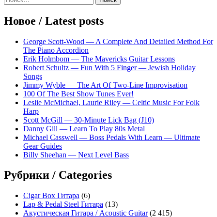
записям
Sidebar
Новое / Latest posts
George Scott-Wood — A Complete And Detailed Method For
The Piano Accordion
Erik Holmbom — The Mavericks Guitar Lessons
Robert Schultz — Fun With 5 Finger — Jewish Holiday
Songs
Jimmy Wyble — The Art Of Two-Line Improvisation
100 Of The Best Show Tunes Ever!
Leslie McMichael, Laurie Riley — Celtic Music For Folk
Harp
Scott McGill — 30-Minute Lick Bag (J10)
Danny Gill — Learn To Play 80s Metal
Michael Casswell — Boss Pedals With Learn — Ultimate
Gear Guides
Billy Sheehan — Next Level Bass
Рубрики / Categories
Cigar Box Гитара
(6)
Lap & Pedal Steel Гитара
(13)
Акустическая Гитара / Acoustic Guitar
(2 415)