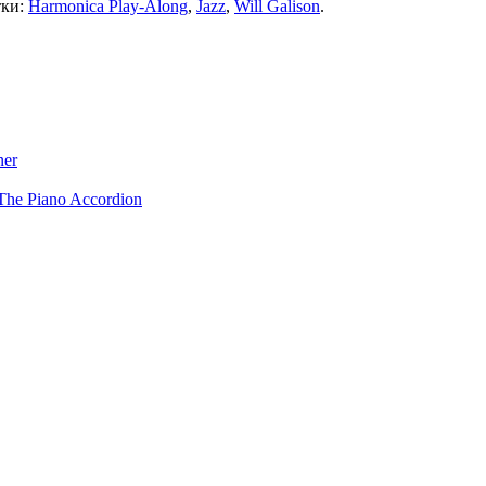
тки:
Harmonica Play-Along
,
Jazz
,
Will Galison
.
ner
The Piano Accordion