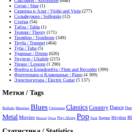
Саксофон / Saxophone
(648)
Ситар / Sitar
(1)
Скрипка и Альт / Violin and Viola
(277)
Сольфеджио / Solfeggio
(12)
Статьи
(54)
Табла / Tabla
(1)
Теория / Theory
(171)
Тромбон / Trombone
(349)
Труба / Trumpet
(464)
Туба / Tuba
(5)
Ударные / Drums
(626)
Укулеле / Ukulele
(215)
Уроки / Lessons
(1 290)
Флейта и Блокфлейта / Flute and Recorder
(399)
Фортепиано и Клавишные / Piano
(4 309)
Электрогитара / Electric Guitar
(5 137)
Метки / Tags
Blues
Classics
Country
Dance
Due
Ballads
Bluegrass
Christmas
Pop
Metal
Movies
R
Rhythm
Play-Along
Ragtime
Musical
Opera
Punk
Статистика / Statistics