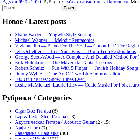
Админ
09.03.2020
.
Рубрики:
Губная гармоника / Harmonica
. Ме
Sidebar
Найти:
Новое / Latest posts
Shaun Baxter — Yngwie-Style Soloing
Michael Wagner — Melodic Pentatonics
Vivienna lim — Piano For The Soul — Canon In D For Begin
Jeff Ocheltree — Trust Your Ears — Drum Tech Explorations
George Scott-Wood — A Complete And Detailed Method For 
Erik Holmbom — The Mavericks Guitar Lessons
Robert Schultz — Fun With 5 Finger — Jewish Holiday Songs
Jimmy Wyble — The Art Of Two-Line Improvisation
100 Of The Best Show Tunes Ever!
Leslie McMichael, Laurie Riley — Celtic Music For Folk Harp
Рубрики / Categories
Cigar Box Гитара
(6)
Lap & Pedal Steel Гитара
(13)
Акустическая Гитара / Acoustic Guitar
(2 415)
Арфа / Harp
(9)
Балалайка / Balalaika
(36)
Банджо / Banjo
(101)