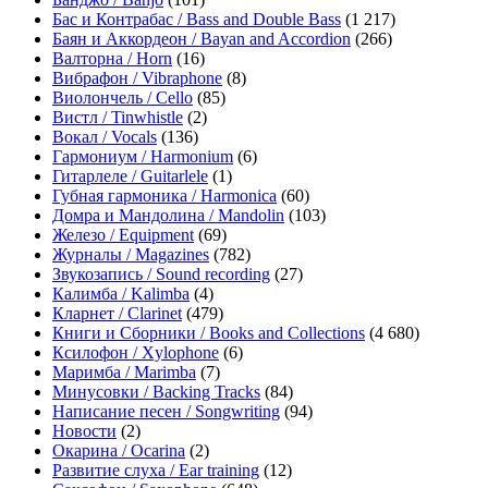
Бас и Контрабас / Bass and Double Bass
(1 217)
Баян и Аккордеон / Bayan and Accordion
(266)
Валторна / Horn
(16)
Вибрафон / Vibraphone
(8)
Виолончель / Cello
(85)
Вистл / Tinwhistle
(2)
Вокал / Vocals
(136)
Гармониум / Harmonium
(6)
Гитарлеле / Guitarlele
(1)
Губная гармоника / Harmonica
(60)
Домра и Мандолина / Mandolin
(103)
Железо / Equipment
(69)
Журналы / Magazines
(782)
Звукозапись / Sound recording
(27)
Калимба / Kalimba
(4)
Кларнет / Clarinet
(479)
Книги и Сборники / Books and Collections
(4 680)
Ксилофон / Xylophone
(6)
Маримба / Marimba
(7)
Минусовки / Backing Tracks
(84)
Написание песен / Songwriting
(94)
Новости
(2)
Окарина / Ocarina
(2)
Развитие слуха / Ear training
(12)