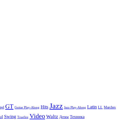
Jazz
GT
Hits
Latin
pel
LL
Marches
Guitar Play-Along
Jazz Play-Along
Video
Waltz
Swing
ul
Техника
Truefire
Детям