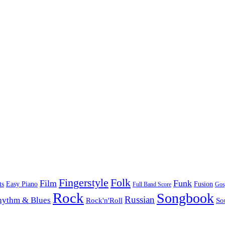
Folk
Fingerstyle
Film
Funk
Easy Piano
ts
Fusion
Full Band Score
Gos
Rock
Songbook
Russian
hythm & Blues
Rock'n'Roll
So