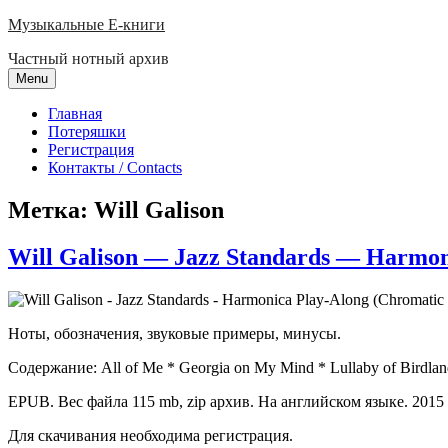
Skip
Музыкальные E-книги
to
Частный нотный архив
content
Menu
Главная
Потеряшки
Регистрация
Контакты / Contacts
Метка:
Will Galison
Will Galison — Jazz Standards — Harmon
Ноты, обозначения, звуковые примеры, минусы.
Содержание: All of Me * Georgia on My Mind * Lullaby of Birdland
EPUB. Вес файла 115 mb, zip архив. На английском языке. 2015 
Для скачивания необходима регистрация.