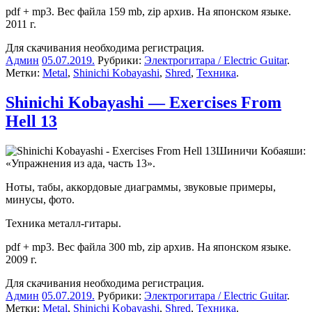
pdf + mp3. Вес файла 159 mb, zip архив. На японском языке.
2011 г.
Для скачивания необходима регистрация.
Админ
05.07.2019
.
Рубрики:
Электрогитара / Electric Guitar
.
Метки:
Metal
,
Shinichi Kobayashi
,
Shred
,
Техника
.
Shinichi Kobayashi — Exercises From
Hell 13
Шиничи Кобаяши:
«Упражнения из ада, часть 13».
Ноты, табы, аккордовые диаграммы, звуковые примеры,
минусы, фото.
Техника металл-гитары.
pdf + mp3. Вес файла 300 mb, zip архив. На японском языке.
2009 г.
Для скачивания необходима регистрация.
Админ
05.07.2019
.
Рубрики:
Электрогитара / Electric Guitar
.
Метки:
Metal
,
Shinichi Kobayashi
,
Shred
,
Техника
.