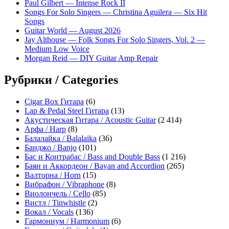
Paul Gilbert — Intense Rock II
Songs For Solo Singers — Christina Aguilera — Six Hit
Songs
Guitar World — August 2026
Jay Althouse — Folk Songs For Solo Singers, Vol. 2 —
Medium Low Voice
Morgan Reid — DIY Guitar Amp Repair
Рубрики / Categories
Cigar Box Гитара
(6)
Lap & Pedal Steel Гитара
(13)
Акустическая Гитара / Acoustic Guitar
(2 414)
Арфа / Harp
(8)
Балалайка / Balalaika
(36)
Банджо / Banjo
(101)
Бас и Контрабас / Bass and Double Bass
(1 216)
Баян и Аккордеон / Bayan and Accordion
(265)
Валторна / Horn
(15)
Вибрафон / Vibraphone
(8)
Виолончель / Cello
(85)
Вистл / Tinwhistle
(2)
Вокал / Vocals
(136)
Гармониум / Harmonium
(6)