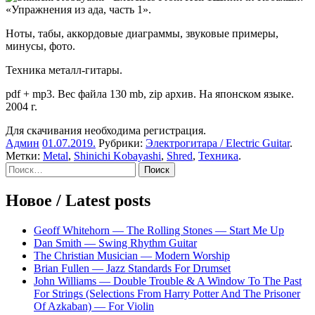
«Упражнения из ада, часть 1».
Ноты, табы, аккордовые диаграммы, звуковые примеры,
минусы, фото.
Техника металл-гитары.
pdf + mp3. Вес файла 130 mb, zip архив. На японском языке.
2004 г.
Для скачивания необходима регистрация.
Админ
01.07.2019
.
Рубрики:
Электрогитара / Electric Guitar
.
Метки:
Metal
,
Shinichi Kobayashi
,
Shred
,
Техника
.
Sidebar
Найти:
Новое / Latest posts
Geoff Whitehorn — The Rolling Stones — Start Me Up
Dan Smith — Swing Rhythm Guitar
The Christian Musician — Modern Worship
Brian Fullen — Jazz Standards For Drumset
John Williams — Double Trouble & A Window To The Past
For Strings (Selections From Harry Potter And The Prisoner
Of Azkaban) — For Violin