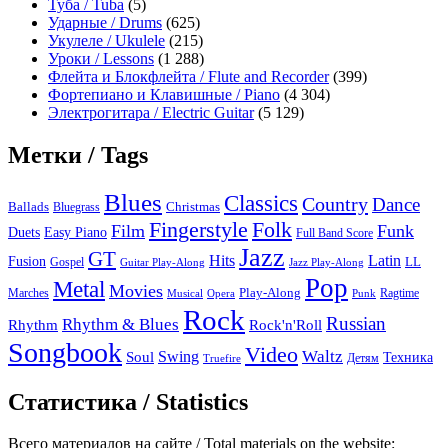
Туба / Tuba
(5)
Ударные / Drums
(625)
Укулеле / Ukulele
(215)
Уроки / Lessons
(1 288)
Флейта и Блокфлейта / Flute and Recorder
(399)
Фортепиано и Клавишные / Piano
(4 304)
Электрогитара / Electric Guitar
(5 129)
Метки / Tags
Blues
Classics
Country
Dance
Ballads
Bluegrass
Christmas
Folk
Fingerstyle
Film
Funk
Easy Piano
Duets
Full Band Score
Jazz
GT
Hits
Latin
Fusion
Gospel
LL
Guitar Play-Along
Jazz Play-Along
Pop
Metal
Movies
Marches
Play-Along
Ragtime
Musical
Opera
Punk
Rock
Russian
Rhythm & Blues
Rock'n'Roll
Rhythm
Songbook
Video
Waltz
Swing
Soul
Техника
Truefire
Детям
Статистика / Statistics
Всего материалов на сайте / Total materials on the website: