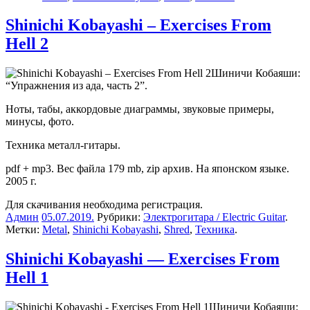
Shinichi Kobayashi – Exercises From
Hell 2
Шиничи Кобаяши:
“Упражнения из ада, часть 2”.
Ноты, табы, аккордовые диаграммы, звуковые примеры,
минусы, фото.
Техника металл-гитары.
pdf + mp3. Вес файла 179 mb, zip архив. На японском языке.
2005 г.
Для скачивания необходима регистрация.
Админ
05.07.2019
.
Рубрики:
Электрогитара / Electric Guitar
.
Метки:
Metal
,
Shinichi Kobayashi
,
Shred
,
Техника
.
Shinichi Kobayashi — Exercises From
Hell 1
Шиничи Кобаяши: