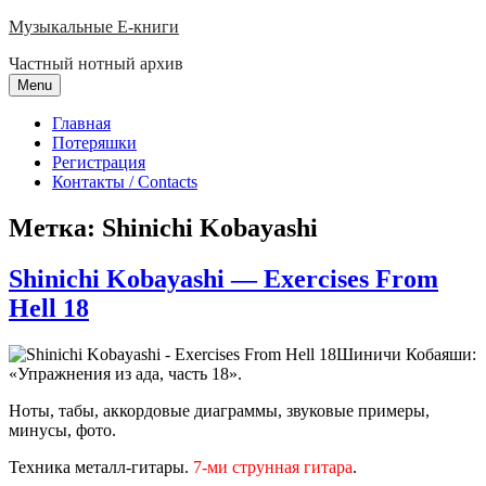
Skip
Музыкальные E-книги
to
Частный нотный архив
content
Menu
Главная
Потеряшки
Регистрация
Контакты / Contacts
Метка:
Shinichi Kobayashi
Shinichi Kobayashi — Exercises From
Hell 18
Шиничи Кобаяши:
«Упражнения из ада, часть 18».
Ноты, табы, аккордовые диаграммы, звуковые примеры,
минусы, фото.
Техника металл-гитары.
7-ми струнная гитара
.