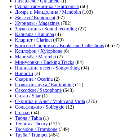
Гитарлеле / Guitarlele
(1)
Губная гармоника / Harmonica
(60)
Домра и Мандолина / Mandolin
(103)
Железо / Equipment
(67)
Журналы / Magazines
(782)
Звукозапись / Sound recording
(27)
Калимба / Kalimba
(4)
Кларнет / Clarinet
(479)
Книги и Сборники / Books and Collections
(4 672)
Ксилофон / Xylophone
(6)
Маримба / Marimba
(7)
Минусовки / Backing Tracks
(84)
Написание песен / Songwriting
(94)
Новости
(2)
Окарина / Ocarina
(2)
Развитие слуха / Ear training
(12)
Саксофон / Saxophone
(648)
Ситар / Sitar
(1)
Скрипка и Альт / Violin and Viola
(276)
Сольфеджио / Solfeggio
(12)
Статьи
(54)
Табла / Tabla
(1)
Теория / Theory
(171)
Тромбон / Trombone
(349)
Труба / Trumpet
(464)