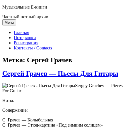
Skip
Музыкальные E-книги
to
Частный нотный архив
content
Menu
Главная
Потеряшки
Регистрация
Контакты / Contacts
Метка:
Сергей Грачев
Сергей Грачев — Пьесы Для Гитары
Sergey Grachev — Pieces
For Guitar.
Ноты.
Содержание:
С. Грачев — Колыбельная
С. Грачев — Этюд-картина «Под зимним солнцем»