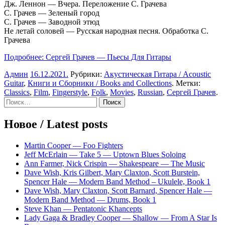
Дж. Леннон — Вчера. Переложение С. Грачева
С. Грачев — Зеленый город
С. Грачев — Заводной этюд
Не летай соловей — Русская народная песня. Обработка С.
Грачева
Подробнее: Сергей Грачев — Пьесы Для Гитары
Админ
16.12.2021
.
Рубрики:
Акустическая Гитара / Acoustic
Guitar
,
Книги и Сборники / Books and Collections
. Метки:
Classics
,
Film
,
Fingerstyle
,
Folk
,
Movies
,
Russian
,
Сергей Грачев
.
Sidebar
Найти:
Новое / Latest posts
Martin Cooper — Foo Fighters
Jeff McErlain — Take 5 — Uptown Blues Soloing
Ann Farmer, Nick Crispin — Shakespeare — The Music
Dave Wish, Kris Gilbert, Mary Claxton, Scott Burstein,
Spencer Hale — Modern Band Method – Ukulele, Book 1
Dave Wish, Mary Claxton, Scott Barnard, Spencer Hale —
Modern Band Method — Drums, Book 1
Steve Khan — Pentatonic Khancepts
Lady Gaga & Bradley Cooper — Shallow — From A Star Is