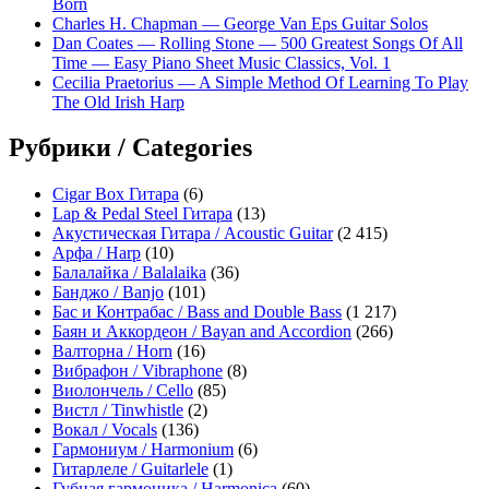
Born
Charles H. Chapman — George Van Eps Guitar Solos
Dan Coates — Rolling Stone — 500 Greatest Songs Of All
Time — Easy Piano Sheet Music Classics, Vol. 1
Cecilia Praetorius — A Simple Method Of Learning To Play
The Old Irish Harp
Рубрики / Categories
Cigar Box Гитара
(6)
Lap & Pedal Steel Гитара
(13)
Акустическая Гитара / Acoustic Guitar
(2 415)
Арфа / Harp
(10)
Балалайка / Balalaika
(36)
Банджо / Banjo
(101)
Бас и Контрабас / Bass and Double Bass
(1 217)
Баян и Аккордеон / Bayan and Accordion
(266)
Валторна / Horn
(16)
Вибрафон / Vibraphone
(8)
Виолончель / Cello
(85)
Вистл / Tinwhistle
(2)
Вокал / Vocals
(136)
Гармониум / Harmonium
(6)
Гитарлеле / Guitarlele
(1)
Губная гармоника / Harmonica
(60)