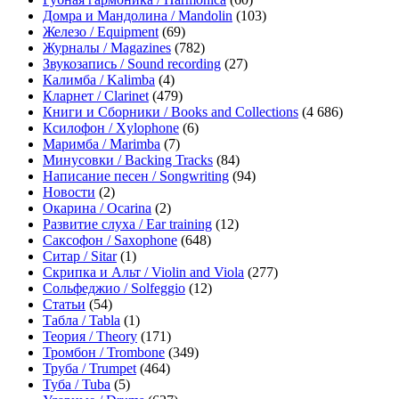
Домра и Мандолина / Mandolin
(103)
Железо / Equipment
(69)
Журналы / Magazines
(782)
Звукозапись / Sound recording
(27)
Калимба / Kalimba
(4)
Кларнет / Clarinet
(479)
Книги и Сборники / Books and Collections
(4 686)
Ксилофон / Xylophone
(6)
Маримба / Marimba
(7)
Минусовки / Backing Tracks
(84)
Написание песен / Songwriting
(94)
Новости
(2)
Окарина / Ocarina
(2)
Развитие слуха / Ear training
(12)
Саксофон / Saxophone
(648)
Ситар / Sitar
(1)
Скрипка и Альт / Violin and Viola
(277)
Сольфеджио / Solfeggio
(12)
Статьи
(54)
Табла / Tabla
(1)
Теория / Theory
(171)
Тромбон / Trombone
(349)
Труба / Trumpet
(464)
Туба / Tuba
(5)