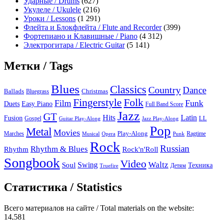
Ударные / Drums
(627)
Укулеле / Ukulele
(216)
Уроки / Lessons
(1 291)
Флейта и Блокфлейта / Flute and Recorder
(399)
Фортепиано и Клавишные / Piano
(4 312)
Электрогитара / Electric Guitar
(5 141)
Метки / Tags
Blues
Classics
Country
Dance
Ballads
Bluegrass
Christmas
Folk
Fingerstyle
Film
Funk
Easy Piano
Duets
Full Band Score
Jazz
GT
Hits
Latin
Fusion
Gospel
LL
Guitar Play-Along
Jazz Play-Along
Pop
Metal
Movies
Marches
Play-Along
Ragtime
Musical
Opera
Punk
Rock
Russian
Rhythm & Blues
Rock'n'Roll
Rhythm
Songbook
Video
Waltz
Swing
Soul
Техника
Truefire
Детям
Статистика / Statistics
Всего материалов на сайте / Total materials on the website:
14,581