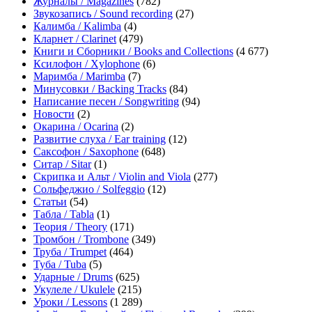
Журналы / Magazines
(782)
Звукозапись / Sound recording
(27)
Калимба / Kalimba
(4)
Кларнет / Clarinet
(479)
Книги и Сборники / Books and Collections
(4 677)
Ксилофон / Xylophone
(6)
Маримба / Marimba
(7)
Минусовки / Backing Tracks
(84)
Написание песен / Songwriting
(94)
Новости
(2)
Окарина / Ocarina
(2)
Развитие слуха / Ear training
(12)
Саксофон / Saxophone
(648)
Ситар / Sitar
(1)
Скрипка и Альт / Violin and Viola
(277)
Сольфеджио / Solfeggio
(12)
Статьи
(54)
Табла / Tabla
(1)
Теория / Theory
(171)
Тромбон / Trombone
(349)
Труба / Trumpet
(464)
Туба / Tuba
(5)
Ударные / Drums
(625)
Укулеле / Ukulele
(215)
Уроки / Lessons
(1 289)