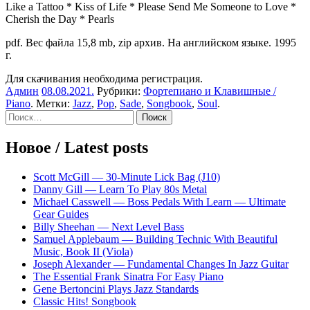
Like a Tattoo * Kiss of Life * Please Send Me Someone to Love *
Cherish the Day * Pearls
pdf. Вес файла 15,8 mb, zip архив. На английском языке. 1995
г.
Для скачивания необходима регистрация.
Админ
08.08.2021
.
Рубрики:
Фортепиано и Клавишные /
Piano
. Метки:
Jazz
,
Pop
,
Sade
,
Songbook
,
Soul
.
Sidebar
Найти:
Новое / Latest posts
Scott McGill — 30-Minute Lick Bag (J10)
Danny Gill — Learn To Play 80s Metal
Michael Casswell — Boss Pedals With Learn — Ultimate
Gear Guides
Billy Sheehan — Next Level Bass
Samuel Applebaum — Building Technic With Beautiful
Music, Book II (Viola)
Joseph Alexander — Fundamental Changes In Jazz Guitar
The Essential Frank Sinatra For Easy Piano
Gene Bertoncini Plays Jazz Standards
Classic Hits! Songbook