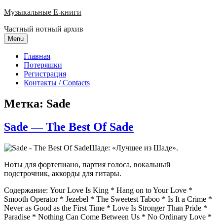
Skip
Музыкальные E-книги
to
Частный нотный архив
content
Menu
Главная
Потеряшки
Регистрация
Контакты / Contacts
Метка:
Sade
Sade — The Best Of Sade
Шаде: «Лучшее из Шаде».
Ноты для фортепиано, партия голоса, вокальный
подстрочник, аккорды для гитары.
Содержание: Your Love Is King * Hang on to Your Love *
Smooth Operator * Jezebel * The Sweetest Taboo * Is It a Crime *
Never as Good as the First Time * Love Is Stronger Than Pride *
Paradise * Nothing Can Come Between Us * No Ordinary Love *