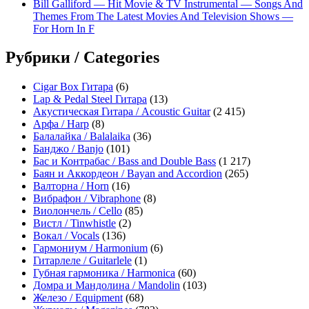
Bill Galliford — Hit Movie & TV Instrumental — Songs And
Themes From The Latest Movies And Television Shows —
For Horn In F
Рубрики / Categories
Cigar Box Гитара
(6)
Lap & Pedal Steel Гитара
(13)
Акустическая Гитара / Acoustic Guitar
(2 415)
Арфа / Harp
(8)
Балалайка / Balalaika
(36)
Банджо / Banjo
(101)
Бас и Контрабас / Bass and Double Bass
(1 217)
Баян и Аккордеон / Bayan and Accordion
(265)
Валторна / Horn
(16)
Вибрафон / Vibraphone
(8)
Виолончель / Cello
(85)
Вистл / Tinwhistle
(2)
Вокал / Vocals
(136)
Гармониум / Harmonium
(6)
Гитарлеле / Guitarlele
(1)
Губная гармоника / Harmonica
(60)
Домра и Мандолина / Mandolin
(103)
Железо / Equipment
(68)