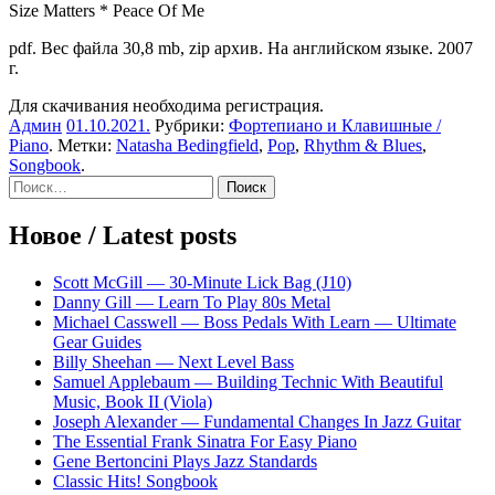
Size Matters * Peace Of Me
pdf. Вес файла 30,8 mb, zip архив. На английском языке. 2007
г.
Для скачивания необходима регистрация.
Админ
01.10.2021
.
Рубрики:
Фортепиано и Клавишные /
Piano
. Метки:
Natasha Bedingfield
,
Pop
,
Rhythm & Blues
,
Songbook
.
Sidebar
Найти:
Новое / Latest posts
Scott McGill — 30-Minute Lick Bag (J10)
Danny Gill — Learn To Play 80s Metal
Michael Casswell — Boss Pedals With Learn — Ultimate
Gear Guides
Billy Sheehan — Next Level Bass
Samuel Applebaum — Building Technic With Beautiful
Music, Book II (Viola)
Joseph Alexander — Fundamental Changes In Jazz Guitar
The Essential Frank Sinatra For Easy Piano
Gene Bertoncini Plays Jazz Standards
Classic Hits! Songbook