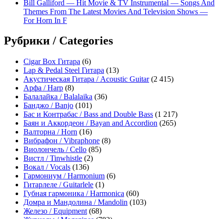
Bill Galliford — Hit Movie & TV Instrumental — Songs And
Themes From The Latest Movies And Television Shows —
For Horn In F
Рубрики / Categories
Cigar Box Гитара
(6)
Lap & Pedal Steel Гитара
(13)
Акустическая Гитара / Acoustic Guitar
(2 415)
Арфа / Harp
(8)
Балалайка / Balalaika
(36)
Банджо / Banjo
(101)
Бас и Контрабас / Bass and Double Bass
(1 217)
Баян и Аккордеон / Bayan and Accordion
(265)
Валторна / Horn
(16)
Вибрафон / Vibraphone
(8)
Виолончель / Cello
(85)
Вистл / Tinwhistle
(2)
Вокал / Vocals
(136)
Гармониум / Harmonium
(6)
Гитарлеле / Guitarlele
(1)
Губная гармоника / Harmonica
(60)
Домра и Мандолина / Mandolin
(103)
Железо / Equipment
(68)