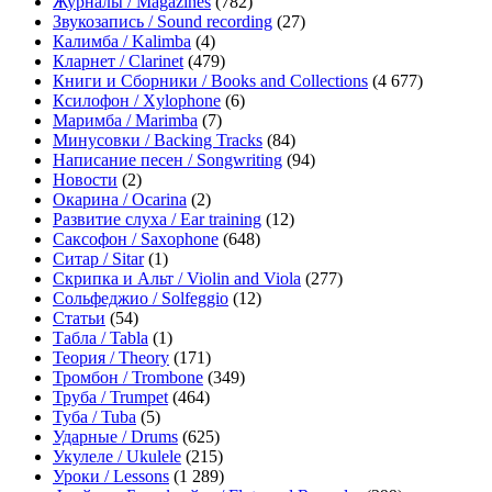
Журналы / Magazines
(782)
Звукозапись / Sound recording
(27)
Калимба / Kalimba
(4)
Кларнет / Clarinet
(479)
Книги и Сборники / Books and Collections
(4 677)
Ксилофон / Xylophone
(6)
Маримба / Marimba
(7)
Минусовки / Backing Tracks
(84)
Написание песен / Songwriting
(94)
Новости
(2)
Окарина / Ocarina
(2)
Развитие слуха / Ear training
(12)
Саксофон / Saxophone
(648)
Ситар / Sitar
(1)
Скрипка и Альт / Violin and Viola
(277)
Сольфеджио / Solfeggio
(12)
Статьи
(54)
Табла / Tabla
(1)
Теория / Theory
(171)
Тромбон / Trombone
(349)
Труба / Trumpet
(464)
Туба / Tuba
(5)
Ударные / Drums
(625)
Укулеле / Ukulele
(215)
Уроки / Lessons
(1 289)