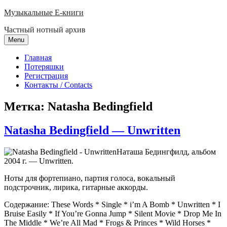
Skip
Музыкальные E-книги
to
Частный нотный архив
content
Menu
Главная
Потеряшки
Регистрация
Контакты / Contacts
Метка:
Natasha Bedingfield
Natasha Bedingfield — Unwritten
Наташа Бедингфилд, альбом
2004 г. — Unwritten.
Ноты для фортепиано, партия голоса, вокальный
подстрочник, лирика, гитарные аккорды.
Содержание: These Words * Single * i’m A Bomb * Unwritten * I
Bruise Easily * If You’re Gonna Jump * Silent Movie * Drop Me In
The Middle * We’re All Mad * Frogs & Princes * Wild Horses *