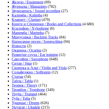
Железо / Equipment
(69)
Журналы / Magazines
(782)
Звукозапись / Sound recording
(27)
Калимба / Kalimba
(4)
Кларнет / Clarinet
(479)
Книги и Сборники / Books and Collections
(4 680)
Ксилофон / Xylophone
(6)
Маримба / Marimba
(7)
Минусовки / Backing Tracks
(84)
Написание песен / Songwriting
(94)
Новости
(2)
Окарина / Ocarina
(2)
Развитие слуха / Ear training
(12)
Саксофон / Saxophone
(648)
Ситар / Sitar
(1)
Скрипка и Альт / Violin and Viola
(277)
Сольфеджио / Solfeggio
(12)
Статьи
(54)
Табла / Tabla
(1)
Теория / Theory
(171)
Тромбон / Trombone
(349)
Труба / Trumpet
(464)
Туба / Tuba
(5)
Ударные / Drums
(626)
Укулеле / Ukulele
(215)