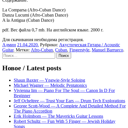
Содержание:
La Comparsa (Afro-Cuban Dance)
Danza Lucumi (Afro-Cuban Dance)
A la Antigua (Cuban Dance)
pdf. Вес файла 0,7 mb. На английском языке. 2000 г.
Для скачивания необходима регистрация.
Админ
21.04.2020
.
Рубрики:
Акустическая Гитара / Acoustic
Guitar
. Метки:
Afro-Cuban
,
Cuban
,
Fingerstyle
,
Manuel Barrueco
.
Sidebar
Найти:
Новое / Latest posts
Shaun Baxter — Yngwie-Style Soloing
Michael Wagner — Melodic Pentatonics
Vivienna lim — Piano For The Soul — Canon In D For
Beginner
Jeff Ocheltree — Trust Your Ears — Drum Tech Explorations
George Scott-Wood — A Complete And Detailed Method For
The Piano Accordion
Erik Holmbom — The Mavericks Guitar Lessons
Robert Schultz — Fun With 5 Finger — Jewish Holiday
Songs