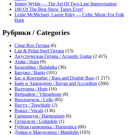
Jimmy Wyble — The Art Of Two-Line Improvisation
100 Of The Best Show Tunes Ever!
Leslie McMichael, Laurie Riley — Celtic Music For Folk
Harp
Рубрики / Categories
Cigar Box Гитара
(6)
Lap & Pedal Steel Гитара
(13)
Акустическая Гитара / Acoustic Guitar
(2 415)
Арфа / Harp
(9)
Балалайка / Balalaika
(36)
Банджо / Banjo
(101)
Бас и Контрабас / Bass and Double Bass
(1 217)
Баян и Аккордеон / Bayan and Accordion
(266)
Валторна / Horn
(16)
Вибрафон / Vibraphone
(8)
Виолончель / Cello
(85)
Вистл / Tinwhistle
(2)
Вокал / Vocals
(136)
Гармониум / Harmonium
(6)
Гитарлеле / Guitarlele
(1)
Губная гармоника / Harmonica
(60)
Домра и Мандолина / Mandolin
(103)