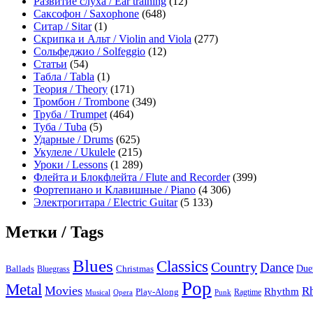
Развитие слуха / Ear training
(12)
Саксофон / Saxophone
(648)
Ситар / Sitar
(1)
Скрипка и Альт / Violin and Viola
(277)
Сольфеджио / Solfeggio
(12)
Статьи
(54)
Табла / Tabla
(1)
Теория / Theory
(171)
Тромбон / Trombone
(349)
Труба / Trumpet
(464)
Туба / Tuba
(5)
Ударные / Drums
(625)
Укулеле / Ukulele
(215)
Уроки / Lessons
(1 289)
Флейта и Блокфлейта / Flute and Recorder
(399)
Фортепиано и Клавишные / Piano
(4 306)
Электрогитара / Electric Guitar
(5 133)
Метки / Tags
Blues
Classics
Country
Dance
Due
Ballads
Bluegrass
Christmas
Pop
Metal
Movies
R
Rhythm
Play-Along
Ragtime
Musical
Opera
Punk