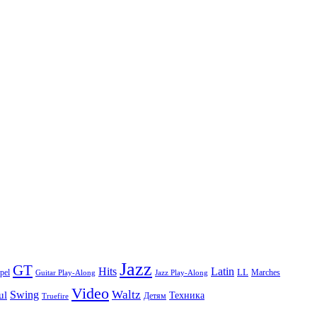
Jazz
GT
Hits
Latin
pel
LL
Marches
Guitar Play-Along
Jazz Play-Along
Video
Waltz
Swing
ul
Техника
Truefire
Детям