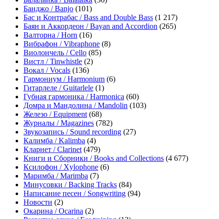
Банджо / Banjo
(101)
Бас и Контрабас / Bass and Double Bass
(1 217)
Баян и Аккордеон / Bayan and Accordion
(265)
Валторна / Horn
(16)
Вибрафон / Vibraphone
(8)
Виолончель / Cello
(85)
Вистл / Tinwhistle
(2)
Вокал / Vocals
(136)
Гармониум / Harmonium
(6)
Гитарлеле / Guitarlele
(1)
Губная гармоника / Harmonica
(60)
Домра и Мандолина / Mandolin
(103)
Железо / Equipment
(68)
Журналы / Magazines
(782)
Звукозапись / Sound recording
(27)
Калимба / Kalimba
(4)
Кларнет / Clarinet
(479)
Книги и Сборники / Books and Collections
(4 677)
Ксилофон / Xylophone
(6)
Маримба / Marimba
(7)
Минусовки / Backing Tracks
(84)
Написание песен / Songwriting
(94)
Новости
(2)
Окарина / Ocarina
(2)