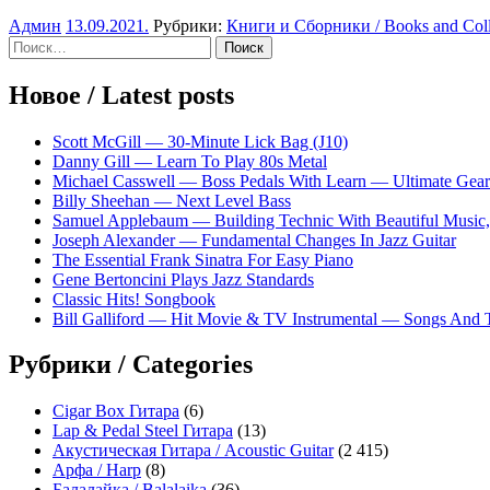
Админ
13.09.2021
.
Рубрики:
Книги и Сборники / Books and Coll
Sidebar
Найти:
Новое / Latest posts
Scott McGill — 30-Minute Lick Bag (J10)
Danny Gill — Learn To Play 80s Metal
Michael Casswell — Boss Pedals With Learn — Ultimate Gear
Billy Sheehan — Next Level Bass
Samuel Applebaum — Building Technic With Beautiful Music, 
Joseph Alexander — Fundamental Changes In Jazz Guitar
The Essential Frank Sinatra For Easy Piano
Gene Bertoncini Plays Jazz Standards
Classic Hits! Songbook
Bill Galliford — Hit Movie & TV Instrumental — Songs And
Рубрики / Categories
Cigar Box Гитара
(6)
Lap & Pedal Steel Гитара
(13)
Акустическая Гитара / Acoustic Guitar
(2 415)
Арфа / Harp
(8)
Балалайка / Balalaika
(36)