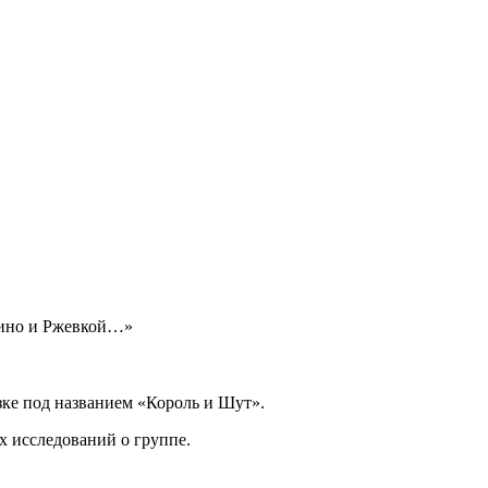
чино и Ржевкой…»
азке под названием «Король и Шут».
х исследований о группе.