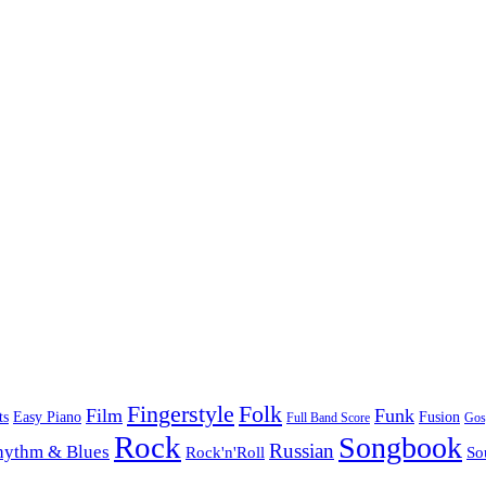
Folk
Fingerstyle
Film
Funk
Easy Piano
ts
Fusion
Full Band Score
Gos
Rock
Songbook
Russian
hythm & Blues
Rock'n'Roll
So