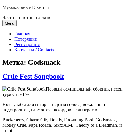
Skip
Музыкальные E-книги
to
Частный нотный архив
content
Menu
Главная
Потеряшки
Регистрация
Контакты / Contacts
Метка:
Godsmack
Crüe Fest Songbook
Первый
официальный
сборник
песен
тура
Crüe
Fest.
Ноты, табы для гитары, партия голоса, вокальный
подстрочник, гармония, аккордовые диаграммы.
Buckcherry, Charm City Devils, Drowning Pool, Godsmack,
Motley Crue, Papa Roach, Sixx:A.M., Theory of a Deadman, и
Trapt.