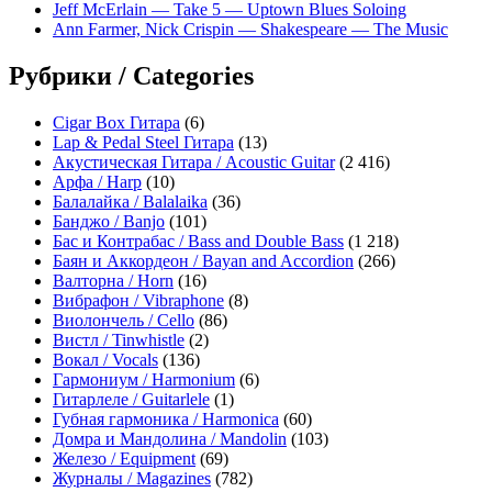
Jeff McErlain — Take 5 — Uptown Blues Soloing
Ann Farmer, Nick Crispin — Shakespeare — The Music
Рубрики / Categories
Cigar Box Гитара
(6)
Lap & Pedal Steel Гитара
(13)
Акустическая Гитара / Acoustic Guitar
(2 416)
Арфа / Harp
(10)
Балалайка / Balalaika
(36)
Банджо / Banjo
(101)
Бас и Контрабас / Bass and Double Bass
(1 218)
Баян и Аккордеон / Bayan and Accordion
(266)
Валторна / Horn
(16)
Вибрафон / Vibraphone
(8)
Виолончель / Cello
(86)
Вистл / Tinwhistle
(2)
Вокал / Vocals
(136)
Гармониум / Harmonium
(6)
Гитарлеле / Guitarlele
(1)
Губная гармоника / Harmonica
(60)
Домра и Мандолина / Mandolin
(103)
Железо / Equipment
(69)
Журналы / Magazines
(782)