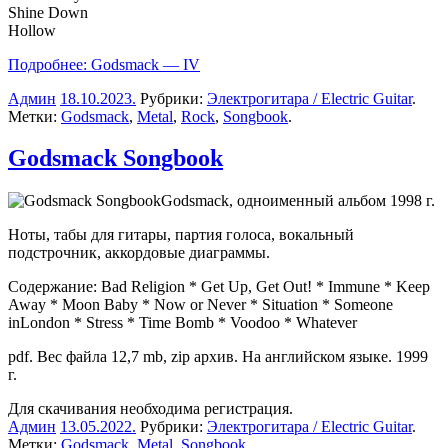
Shine Down
Hollow
Подробнее: Godsmack — IV
Админ
18.10.2023
.
Рубрики:
Электрогитара / Electric Guitar
.
Метки:
Godsmack
,
Metal
,
Rock
,
Songbook
.
Godsmack Songbook
Godsmack, одноименный альбом 1998 г.
Ноты, табы для гитары, партия голоса, вокальный
подстрочник, аккордовые диаграммы.
Содержание: Bad Religion * Get Up, Get Out! * Immune * Keep
Away * Moon Baby * Now or Never * Situation * Someone
inLondon * Stress * Time Bomb * Voodoo * Whatever
pdf. Вес файла 12,7 mb, zip архив. На английском языке. 1999
г.
Для скачивания необходима регистрация.
Админ
13.05.2022
.
Рубрики:
Электрогитара / Electric Guitar
.
Метки:
Godsmack
,
Metal
,
Songbook
.