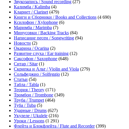
Звукозапись / Sound recording
(27)
Калимба / Kalimba
(4)
Кларнет / Clarinet
(479)
Книги и Сборники / Books and Collections
(4 690)
Ксилофон / Xylophone
(6)
Маримба / Marimba
(7)
Минусовки / Backing Tracks
(84)
Написание песен / Songwriting
(94)
Новости
(2)
Окарина / Ocarina
(2)
Развитие слуха / Ear training
(12)
Саксофон / Saxophone
(648)
Ситар / Sitar
(1)
Скрипка и Альт / Violin and Viola
(279)
Сольфеджио / Solfeggio
(12)
Статьи
(54)
Табла / Tabla
(1)
Теория / Theory
(171)
Тромбон / Trombone
(349)
Труба / Trumpet
(464)
Туба / Tuba
(5)
Ударные / Drums
(627)
Укулеле / Ukulele
(216)
Уроки / Lessons
(1 291)
Флейта и Блокфлейта / Flute and Recorder
(399)