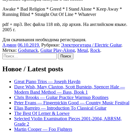
Awake * Bad Religion * Greed * I Stand Alone * Keep Away *
Running Blind * Straight Out Of Line * Whatever
pdf + mp3. Вес файла 118 mb, zip архив. На английском языке.
2005 г.
Для скачивания необходима регистрация.
Админ
06.10.2019
.
Рубрики:
Электрогитара / Electric Guitar
.
Метки:
Godsmack
,
Guitar Play-Along
,
Metal
,
Rock
.
Sidebar
Найти:
Новое / Latest posts
Great Piano Trios — Joseph Haydn
Dave Wish, Mary Claxton, Scott Burstein, Spencer Hale —
Modern Band Method — Bass, Book 1
Chris Brooks — Guitar Practice Warmup Routines
Peter Evans — Fingerpickin Good — Country Music Festival
Elias Barreiro — Introduction To Classical Guitar
The Best Of Lerner & Loewe
Selected Violin Examination Pieces 2001-2004, ABRSM,
Grade 2
Martin Cooper — Foo Fighters