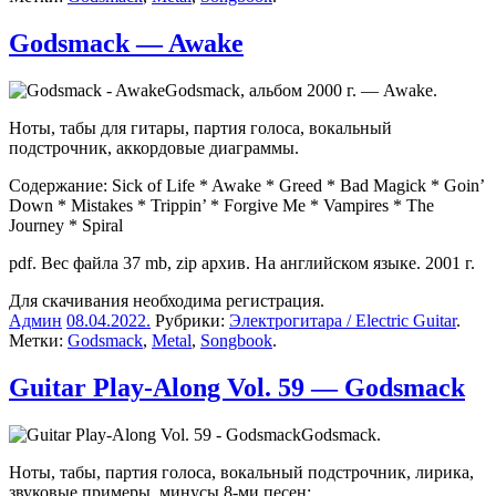
Godsmack — Awake
Godsmack, альбом 2000 г. — Awake.
Ноты, табы для гитары, партия голоса, вокальный
подстрочник, аккордовые диаграммы.
Содержание: Sick of Life * Awake * Greed * Bad Magick * Goin’
Down * Mistakes * Trippin’ * Forgive Me * Vampires * The
Journey * Spiral
pdf. Вес файла 37 mb, zip архив. На английском языке. 2001 г.
Для скачивания необходима регистрация.
Админ
08.04.2022
.
Рубрики:
Электрогитара / Electric Guitar
.
Метки:
Godsmack
,
Metal
,
Songbook
.
Guitar Play-Along Vol. 59 — Godsmack
Godsmack.
Ноты, табы, партия голоса, вокальный подстрочник, лирика,
звуковые примеры, минусы 8-ми песен: