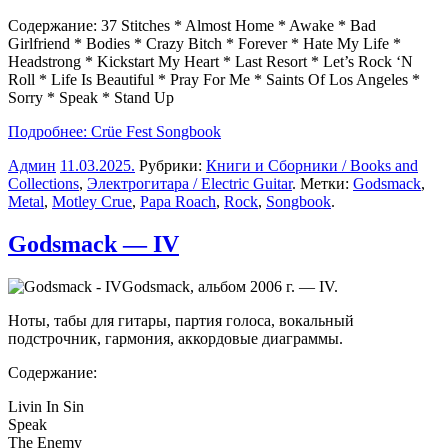
Содержание: 37 Stitches * Almost Home * Awake * Bad
Girlfriend * Bodies * Crazy Bitch * Forever * Hate My Life *
Headstrong * Kickstart My Heart * Last Resort * Let’s Rock ‘N
Roll * Life Is Beautiful * Pray For Me * Saints Of Los Angeles *
Sorry * Speak * Stand Up
Подробнее: Crüe Fest Songbook
Админ
11.03.2025
.
Рубрики:
Книги и Сборники / Books and
Collections
,
Электрогитара / Electric Guitar
. Метки:
Godsmack
,
Metal
,
Motley Crue
,
Papa Roach
,
Rock
,
Songbook
.
Godsmack — IV
Godsmack, альбом 2006 г. — IV.
Ноты, табы для гитары, партия голоса, вокальный
подстрочник, гармония, аккордовые диаграммы.
Содержание:
Livin In Sin
Speak
The Enemy