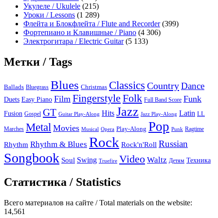
Укулеле / Ukulele
(215)
Уроки / Lessons
(1 289)
Флейта и Блокфлейта / Flute and Recorder
(399)
Фортепиано и Клавишные / Piano
(4 306)
Электрогитара / Electric Guitar
(5 133)
Метки / Tags
Blues
Classics
Country
Dance
Ballads
Bluegrass
Christmas
Folk
Fingerstyle
Film
Funk
Easy Piano
Duets
Full Band Score
Jazz
GT
Hits
Latin
Fusion
Gospel
LL
Guitar Play-Along
Jazz Play-Along
Pop
Metal
Movies
Marches
Play-Along
Ragtime
Musical
Opera
Punk
Rock
Russian
Rhythm & Blues
Rock'n'Roll
Rhythm
Songbook
Video
Waltz
Swing
Soul
Техника
Truefire
Детям
Статистика / Statistics
Всего материалов на сайте / Total materials on the website:
14,561