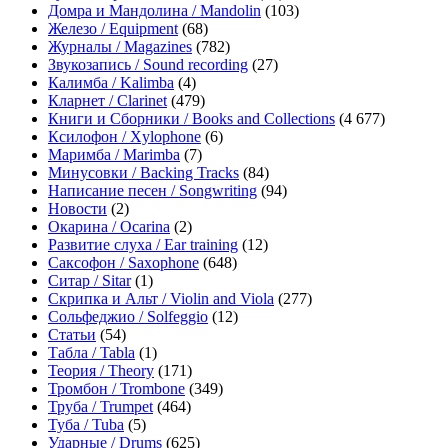
Домра и Мандолина / Mandolin
(103)
Железо / Equipment
(68)
Журналы / Magazines
(782)
Звукозапись / Sound recording
(27)
Калимба / Kalimba
(4)
Кларнет / Clarinet
(479)
Книги и Сборники / Books and Collections
(4 677)
Ксилофон / Xylophone
(6)
Маримба / Marimba
(7)
Минусовки / Backing Tracks
(84)
Написание песен / Songwriting
(94)
Новости
(2)
Окарина / Ocarina
(2)
Развитие слуха / Ear training
(12)
Саксофон / Saxophone
(648)
Ситар / Sitar
(1)
Скрипка и Альт / Violin and Viola
(277)
Сольфеджио / Solfeggio
(12)
Статьи
(54)
Табла / Tabla
(1)
Теория / Theory
(171)
Тромбон / Trombone
(349)
Труба / Trumpet
(464)
Туба / Tuba
(5)
Ударные / Drums
(625)