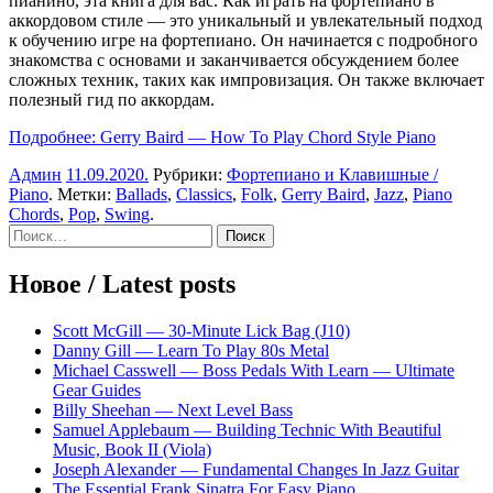
пианино, эта книга для вас. Как играть на фортепиано в
аккордовом стиле — это уникальный и увлекательный подход
к обучению игре на фортепиано. Он начинается с подробного
знакомства с основами и заканчивается обсуждением более
сложных техник, таких как импровизация. Он также включает
полезный гид по аккордам.
Подробнее: Gerry Baird — How To Play Chord Style Piano
Админ
11.09.2020
.
Рубрики:
Фортепиано и Клавишные /
Piano
. Метки:
Ballads
,
Classics
,
Folk
,
Gerry Baird
,
Jazz
,
Piano
Chords
,
Pop
,
Swing
.
Sidebar
Найти:
Новое / Latest posts
Scott McGill — 30-Minute Lick Bag (J10)
Danny Gill — Learn To Play 80s Metal
Michael Casswell — Boss Pedals With Learn — Ultimate
Gear Guides
Billy Sheehan — Next Level Bass
Samuel Applebaum — Building Technic With Beautiful
Music, Book II (Viola)
Joseph Alexander — Fundamental Changes In Jazz Guitar
The Essential Frank Sinatra For Easy Piano