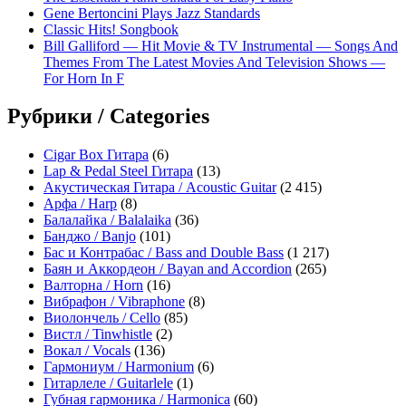
Gene Bertoncini Plays Jazz Standards
Classic Hits! Songbook
Bill Galliford — Hit Movie & TV Instrumental — Songs And
Themes From The Latest Movies And Television Shows —
For Horn In F
Рубрики / Categories
Cigar Box Гитара
(6)
Lap & Pedal Steel Гитара
(13)
Акустическая Гитара / Acoustic Guitar
(2 415)
Арфа / Harp
(8)
Балалайка / Balalaika
(36)
Банджо / Banjo
(101)
Бас и Контрабас / Bass and Double Bass
(1 217)
Баян и Аккордеон / Bayan and Accordion
(265)
Валторна / Horn
(16)
Вибрафон / Vibraphone
(8)
Виолончель / Cello
(85)
Вистл / Tinwhistle
(2)
Вокал / Vocals
(136)
Гармониум / Harmonium
(6)
Гитарлеле / Guitarlele
(1)
Губная гармоника / Harmonica
(60)