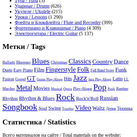
Туба / Tuba
(5)
Ударные / Drums
(626)
Укулеле / Ukulele
(215)
Уроки / Lessons
(1 290)
Флейта и Блокфлейта / Flute and Recorder
(399)
Фортепиано и Клавишные / Piano
(4 309)
Электрогитара / Electric Guitar
(5 137)
Метки / Tags
Blues
Classics
Country
Dance
Ballads
Bluegrass
Christmas
Folk
Fingerstyle
Film
Funk
Easy Piano
Duets
Full Band Score
Jazz
GT
Hits
Latin
Fusion
Gospel
LL
Guitar Play-Along
Jazz Play-Along
Pop
Metal
Movies
Marches
Play-Along
Ragtime
Musical
Opera
Punk
Rock
Russian
Rhythm & Blues
Rock'n'Roll
Rhythm
Songbook
Video
Waltz
Swing
Soul
Техника
Truefire
Детям
Статистика / Statistics
Всего материалов на сайте / Total materials on the website: