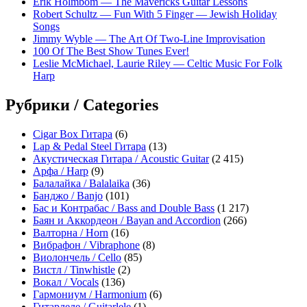
Erik Holmbom — The Mavericks Guitar Lessons
Robert Schultz — Fun With 5 Finger — Jewish Holiday
Songs
Jimmy Wyble — The Art Of Two-Line Improvisation
100 Of The Best Show Tunes Ever!
Leslie McMichael, Laurie Riley — Celtic Music For Folk
Harp
Рубрики / Categories
Cigar Box Гитара
(6)
Lap & Pedal Steel Гитара
(13)
Акустическая Гитара / Acoustic Guitar
(2 415)
Арфа / Harp
(9)
Балалайка / Balalaika
(36)
Банджо / Banjo
(101)
Бас и Контрабас / Bass and Double Bass
(1 217)
Баян и Аккордеон / Bayan and Accordion
(266)
Валторна / Horn
(16)
Вибрафон / Vibraphone
(8)
Виолончель / Cello
(85)
Вистл / Tinwhistle
(2)
Вокал / Vocals
(136)
Гармониум / Harmonium
(6)
Гитарлеле / Guitarlele
(1)