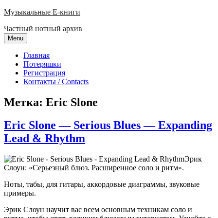
Skip
Музыкальные E-книги
to
Частный нотный архив
content
Menu
Главная
Потеряшки
Регистрация
Контакты / Contacts
Метка:
Eric Slone
Eric Slone — Serious Blues — Expanding
Lead & Rhythm
Эрик
Слоун: «Серьезный блюз. Расширенное соло и ритм».
Ноты, табы, для гитары, аккордовые диаграммы, звуковые
примеры.
Эрик Слоун научит вас всем основным техникам соло и