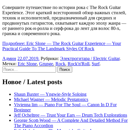
Совершите путешествие по истории рока с The Rock Guitar
Experience. Этот краткий всесторонний обзор важных стилей,
техник и исполнителей, предназначенный для средних и
продвинутых гитаристов, охватывает каждую эпоху жанра —
от раннего рок-н-ролла и серф-рока до лент для волос 80-х,
гранжа и современного рока.
Подробнее: Eric Slone — The Rock Guitar Experience — Your
Practical Guide To The Landmark Styles Of Rock
Админ
22.07.2019
.
Рубрики:
Электрогитара / Electric Guitar
.
Метки:
Eric Slone
,
Grunge
,
Rock
,
Rock'n'Roll
,
Surf
.
Sidebar
Найти:
Новое / Latest posts
Shaun Baxter — Yngwie-Style Soloing
Michael Wagner — Melodic Pentatonics
Vivienna lim — Piano For The Soul — Canon In D For
Beginner
Jeff Ocheltree — Trust Your Ears — Drum Tech Explorations
George Scott-Wood — A Complete And Detailed Method For
The Piano Accordion