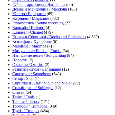
Губная гармоника / Harmonica
(60)
Домра и Мандолина / Mandolin
(103)
Железо / Equipment
(69)
Журналы / Magazines
(782)
Звукозапись / Sound recording
(27)
Калимба / Kalimba
(4)
Кларнет / Clarinet
(479)
Книги и Сборники / Books and Collections
(4 680)
Ксилофон / Xylophone
(6)
Маримба / Marimba
(7)
Минусовки / Backing Tracks
(84)
Написание песен / Songwriting
(94)
Новости
(2)
Окарина / Ocarina
(2)
Развитие слуха / Ear training
(12)
Саксофон / Saxophone
(648)
Ситар / Sitar
(1)
Скрипка и Альт / Violin and Viola
(277)
Сольфеджио / Solfeggio
(12)
Статьи
(54)
Табла / Tabla
(1)
Теория / Theory
(171)
Тромбон / Trombone
(349)
Труба / Trumpet
(464)