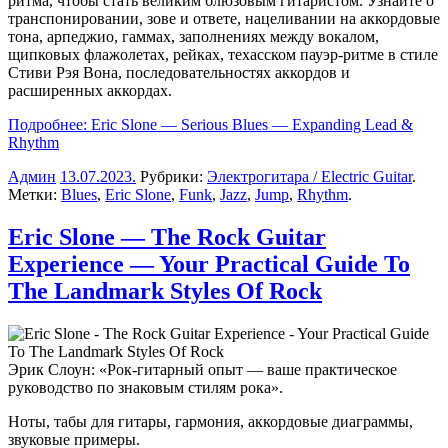
ритма, чтобы стать великим блюзовым гитаристом. Узнайте о
транспонировании, зове и ответе, нацеливании на аккордовые
тона, арпеджио, гаммах, заполнениях между вокалом,
щипковых флажолетах, рейках, техасском пауэр-ритме в стиле
Стиви Рэя Вона, последовательностях аккордов и
расширенных аккордах.
Подробнее: Eric Slone — Serious Blues — Expanding Lead &
Rhythm
Админ
13.07.2023
.
Рубрики:
Электрогитара / Electric Guitar
.
Метки:
Blues
,
Eric Slone
,
Funk
,
Jazz
,
Jump
,
Rhythm
.
Eric Slone — The Rock Guitar
Experience — Your Practical Guide To
The Landmark Styles Of Rock
Эрик Слоун: «Рок-гитарный опыт — ваше практическое
руководство по знаковым стилям рока».
Ноты, табы для гитары, гармония, аккордовые диаграммы,
звуковые примеры.