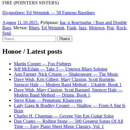
FIRE (POINTERS SISTERS)
Подробнее: Ed Wennink — 58 Famous Basslines
Админ
11.10.2021
.
Рубрики:
Бас и Контрабас / Bass and Double
Bass
. Метки:
Blues
,
Ed Wennink
,
Funk
,
Jazz
,
Motown
,
Pop
,
Rock
,
Soul
.
Sidebar
Найти:
Новое / Latest posts
Martin Cooper — Foo Fighters
Jeff McErlain — Take 5 — Uptown Blues Soloing
Ann Farmer, Nick Crispin — Shakespeare — The Music
Dave Wish, Kris Gilbert, Mary Claxton, Scott Burstein,
Spencer Hale — Modern Band Method – Ukulele, Book 1
Dave Wish, Mary Claxton, Scott Barnard, Spencer Hale —
Modern Band Method — Drums, Book 1
Steve Khan — Pentatonic Khancepts
Lady Gaga & Bradley Cooper — Shallow — From A Star Is
Born
Charles H. Chapman — George Van Eps Guitar Solos
Dan Coates — Rolling Stone — 500 Greatest Songs Of All
Time — Easy Piano Sheet Music Classics, Vol. 1