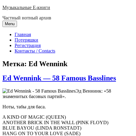
Skip
Музыкальные E-книги
to
Частный нотный архив
content
Menu
Главная
Потеряшки
Регистрация
Контакты / Contacts
Метка:
Ed Wennink
Ed Wennink — 58 Famous Basslines
Эд Веннинк: «58
знаменитых басовых партий».
Ноты, табы для баса.
A KIND OF MAGIC (QUEEN)
ANOTHER BRICK IN THE WALL (PINK FLOYD)
BLUE BAYOU (LINDA RONSTADT)
HANG ON TO YOUR LOVE (SADE)