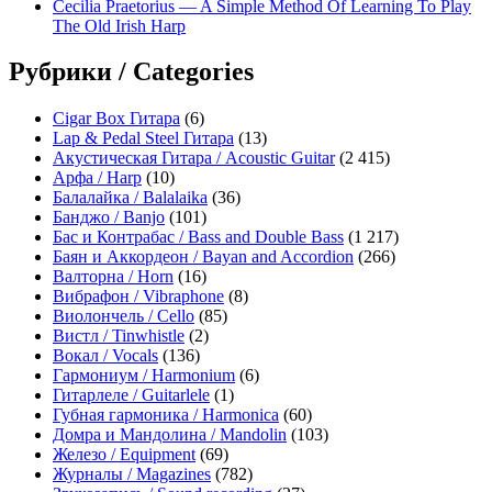
Cecilia Praetorius — A Simple Method Of Learning To Play
The Old Irish Harp
Рубрики / Categories
Cigar Box Гитара
(6)
Lap & Pedal Steel Гитара
(13)
Акустическая Гитара / Acoustic Guitar
(2 415)
Арфа / Harp
(10)
Балалайка / Balalaika
(36)
Банджо / Banjo
(101)
Бас и Контрабас / Bass and Double Bass
(1 217)
Баян и Аккордеон / Bayan and Accordion
(266)
Валторна / Horn
(16)
Вибрафон / Vibraphone
(8)
Виолончель / Cello
(85)
Вистл / Tinwhistle
(2)
Вокал / Vocals
(136)
Гармониум / Harmonium
(6)
Гитарлеле / Guitarlele
(1)
Губная гармоника / Harmonica
(60)
Домра и Мандолина / Mandolin
(103)
Железо / Equipment
(69)
Журналы / Magazines
(782)