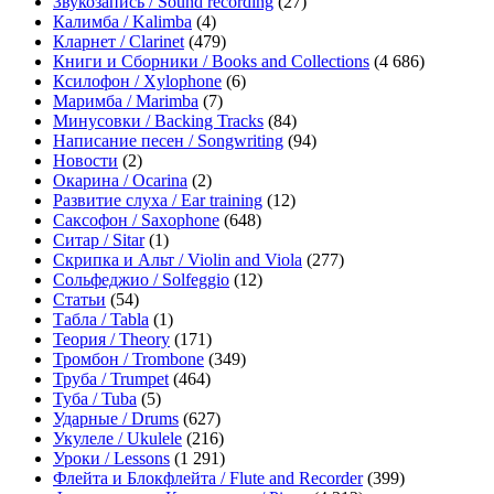
Звукозапись / Sound recording
(27)
Калимба / Kalimba
(4)
Кларнет / Clarinet
(479)
Книги и Сборники / Books and Collections
(4 686)
Ксилофон / Xylophone
(6)
Маримба / Marimba
(7)
Минусовки / Backing Tracks
(84)
Написание песен / Songwriting
(94)
Новости
(2)
Окарина / Ocarina
(2)
Развитие слуха / Ear training
(12)
Саксофон / Saxophone
(648)
Ситар / Sitar
(1)
Скрипка и Альт / Violin and Viola
(277)
Сольфеджио / Solfeggio
(12)
Статьи
(54)
Табла / Tabla
(1)
Теория / Theory
(171)
Тромбон / Trombone
(349)
Труба / Trumpet
(464)
Туба / Tuba
(5)
Ударные / Drums
(627)
Укулеле / Ukulele
(216)
Уроки / Lessons
(1 291)
Флейта и Блокфлейта / Flute and Recorder
(399)