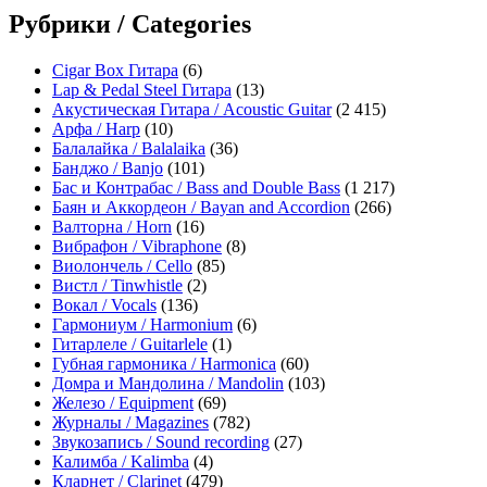
Рубрики / Categories
Cigar Box Гитара
(6)
Lap & Pedal Steel Гитара
(13)
Акустическая Гитара / Acoustic Guitar
(2 415)
Арфа / Harp
(10)
Балалайка / Balalaika
(36)
Банджо / Banjo
(101)
Бас и Контрабас / Bass and Double Bass
(1 217)
Баян и Аккордеон / Bayan and Accordion
(266)
Валторна / Horn
(16)
Вибрафон / Vibraphone
(8)
Виолончель / Cello
(85)
Вистл / Tinwhistle
(2)
Вокал / Vocals
(136)
Гармониум / Harmonium
(6)
Гитарлеле / Guitarlele
(1)
Губная гармоника / Harmonica
(60)
Домра и Мандолина / Mandolin
(103)
Железо / Equipment
(69)
Журналы / Magazines
(782)
Звукозапись / Sound recording
(27)
Калимба / Kalimba
(4)
Кларнет / Clarinet
(479)