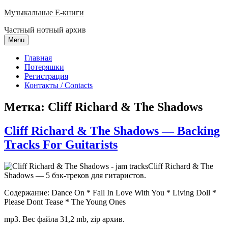
Skip
Музыкальные E-книги
to
Частный нотный архив
content
Menu
Главная
Потеряшки
Регистрация
Контакты / Contacts
Метка:
Cliff Richard & The Shadows
Cliff Richard & The Shadows — Backing
Tracks For Guitarists
Cliff Richard & The
Shadows — 5 бэк-треков для гитаристов.
Содержание: Dance On * Fall In Love With You * Living Doll *
Please Dont Tease * The Young Ones
mp3. Вес файла 31,2 mb, zip архив.