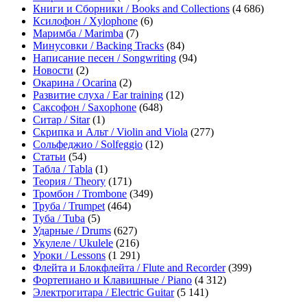
Книги и Сборники / Books and Collections
(4 686)
Ксилофон / Xylophone
(6)
Маримба / Marimba
(7)
Минусовки / Backing Tracks
(84)
Написание песен / Songwriting
(94)
Новости
(2)
Окарина / Ocarina
(2)
Развитие слуха / Ear training
(12)
Саксофон / Saxophone
(648)
Ситар / Sitar
(1)
Скрипка и Альт / Violin and Viola
(277)
Сольфеджио / Solfeggio
(12)
Статьи
(54)
Табла / Tabla
(1)
Теория / Theory
(171)
Тромбон / Trombone
(349)
Труба / Trumpet
(464)
Туба / Tuba
(5)
Ударные / Drums
(627)
Укулеле / Ukulele
(216)
Уроки / Lessons
(1 291)
Флейта и Блокфлейта / Flute and Recorder
(399)
Фортепиано и Клавишные / Piano
(4 312)
Электрогитара / Electric Guitar
(5 141)