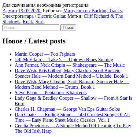
Для скачивания необходима регистрация.
Админ
19.07.2020
.
Рубрики:
Минусовки / Backing Tracks
,
Электрогитара / Electric Guitar
. Метки:
Cliff Richard & The
Shadows
,
Rock
,
Surf
.
Sidebar
Найти:
Новое / Latest posts
Martin Cooper — Foo Fighters
Jeff McErlain — Take 5 — Uptown Blues Soloing
Ann Farmer, Nick Crispin — Shakespeare — The Music
Dave Wish, Kris Gilbert, Mary Claxton, Scott Burstein,
Spencer Hale — Modern Band Method – Ukulele, Book 1
Dave Wish, Mary Claxton, Scott Barnard, Spencer Hale —
Modern Band Method — Drums, Book 1
Steve Khan — Pentatonic Khancepts
Lady Gaga & Bradley Cooper — Shallow — From A Star Is
Born
Charles H. Chapman — George Van Eps Guitar Solos
Dan Coates — Rolling Stone — 500 Greatest Songs Of All
Time — Easy Piano Sheet Music Classics, Vol. 1
Cecilia Praetorius — A Simple Method Of Learning To Play
The Old Irish Harp