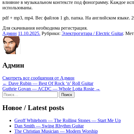
влияние в музыкальном контексте под фонограмму. Каждое исп
использованы.
pdf + mp3, mp4. Вес файлов 1 gb, папка. На английском языке. 20
Для скачивания необходима регистрация.
Админ
11.10.2025
.
Рубрики:
Электрогитара / Electric Guitar
. Ме
Админ
Смотреть все сообщения от Админ
Навигация
← Dave Rubin — Best Of Rock ‘n’ Roll Guitar
Guthrie Govan — ACDC — Whole Lotta Rosie →
по
Sidebar
Найти:
записям
Новое / Latest posts
Geoff Whitehorn — The Rolling Stones — Start Me Up
Dan Smith — Swing Rhythm Guitar
The Christian Musician — Modern Worship