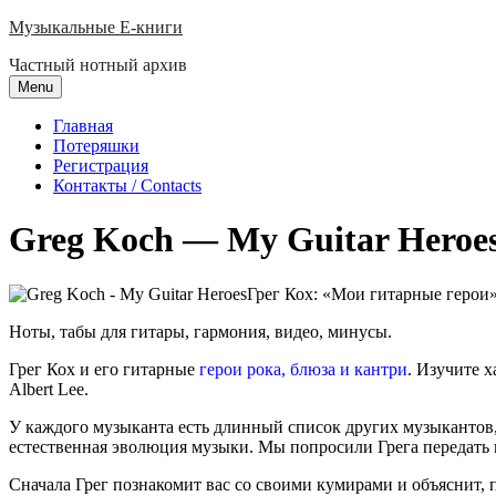
Skip
Музыкальные E-книги
to
Частный нотный архив
content
Menu
Главная
Потеряшки
Регистрация
Контакты / Contacts
Greg Koch — My Guitar Heroe
Грег Кох: «Мои гитарные герои»
Ноты, табы для гитары, гармония, видео, минусы.
Грег Кох и его гитарные
герои рока, блюза и кантри
. Изучите х
Albert Lee.
У каждого музыканта есть длинный список других музыкантов,
естественная эволюция музыки. Мы попросили Грега передать 
Сначала Грег познакомит вас со своими кумирами и объяснит,