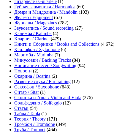
Гитарлеле / Guitarlele
(1)
Губная гармоника / Harmonica
(60)
Домра и Мандолина / Mandolin
(103)
Железо / Equipment
(67)
Журналы / Magazines
(782)
Звукозапись / Sound recording
(27)
Калимба / Kalimba
(4)
Кларнет / Clarinet
(479)
Книги и Сборники / Books and Collections
(4 672)
Ксилофон / Xylophone
(6)
Маримба / Marimba
(7)
Минусовки / Backing Tracks
(84)
Написание песен / Songwriting
(94)
Новости
(2)
Окарина / Ocarina
(2)
Развитие слуха / Ear training
(12)
Саксофон / Saxophone
(648)
Ситар / Sitar
(1)
Скрипка и Альт / Violin and Viola
(276)
Сольфеджио / Solfeggio
(12)
Статьи
(54)
Табла / Tabla
(1)
Теория / Theory
(171)
Тромбон / Trombone
(349)
Труба / Trumpet
(464)