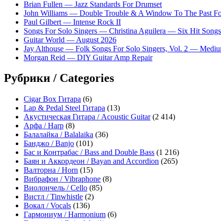
Brian Fullen — Jazz Standards For Drumset
John Williams — Double Trouble & A Window To The Past For 
Paul Gilbert — Intense Rock II
Songs For Solo Singers — Christina Aguilera — Six Hit Songs
Guitar World — August 2026
Jay Althouse — Folk Songs For Solo Singers, Vol. 2 — Medi
Morgan Reid — DIY Guitar Amp Repair
Рубрики / Categories
Cigar Box Гитара
(6)
Lap & Pedal Steel Гитара
(13)
Акустическая Гитара / Acoustic Guitar
(2 414)
Арфа / Harp
(8)
Балалайка / Balalaika
(36)
Банджо / Banjo
(101)
Бас и Контрабас / Bass and Double Bass
(1 216)
Баян и Аккордеон / Bayan and Accordion
(265)
Валторна / Horn
(15)
Вибрафон / Vibraphone
(8)
Виолончель / Cello
(85)
Вистл / Tinwhistle
(2)
Вокал / Vocals
(136)
Гармониум / Harmonium
(6)