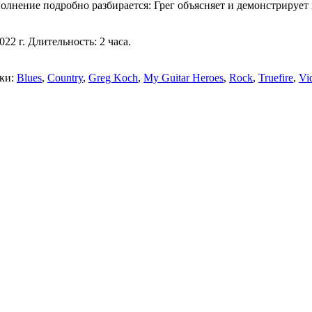
олнение подробно разбирается: Грег объясняет и демонстрирует
22 г. Длительность: 2 часа.
тки:
Blues
,
Country
,
Greg Koch
,
My Guitar Heroes
,
Rock
,
Truefire
,
Vi